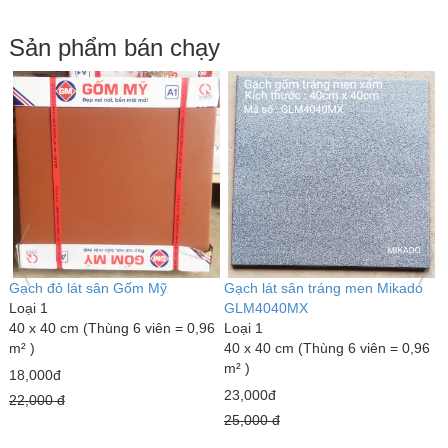
Sản phẩm bán chạy
Gạch đỏ lát sân Gốm Mỹ
Gạch lát sân tráng men Mikado
G
Loại 1
GLM4040MX
L
40 x 40 cm (Thùng 6 viên = 0,96
Loại 1
3
m² )
40 x 40 cm (Thùng 6 viên = 0,96
m
m² )
18,000đ
7
23,000đ
22,000 đ
1
25,000 đ