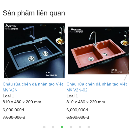
Sản phẩm liên quan
Chậu rửa chén đá nhân tạo Việt
Chậu rửa chén đá nhân tạo Việt
C
Mỹ V2N
Mỹ V2N-02
M
Loại 1
Loại 1
L
810 x 480 x 200 mm
810 x 480 x 220 mm
8
6,000,000đ
6,000,000đ
6
7,000,000 đ
6,900,000 đ
7