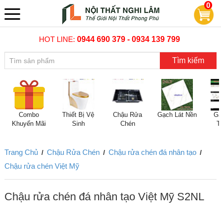
0
HOT LINE:
0944 690 379 - 0934 139 799
Tìm kiếm
Combo
Thiết Bị Vệ
Chậu Rửa
Gạch Lát Nền
Gạ
Khuyến Mãi
Sinh
Chén
T
Trang Chủ
Chậu Rửa Chén
Chậu rửa chén đá nhân tạo
/
/
/
Chậu rửa chén Việt Mỹ
Chậu rửa chén đá nhân tạo Việt Mỹ S2NL