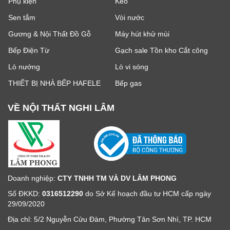
Phụ kiện
Keo
Sen tắm
Vòi nước
Gương & Nội Thất Đồ Gỗ
Máy hút khử mùi
Bếp Điện Từ
Gạch sale Tồn kho Cắt công
Lò nướng
Lò vi sóng
THIẾT BỊ NHÀ BẾP HAFELE
Bếp gas
VỀ NỘI THẤT NGHI LÂM
Doanh nghiệp:
CTY TNHH TM VÀ DV LÂM PHONG
Số ĐKKD:
0316512290
do Sở Kế hoạch đầu tư HCM cấp ngày
29/09/2020
Địa chỉ: 5/2 Nguyễn Cửu Đàm, Phường Tân Sơn Nhì, TP. HCM