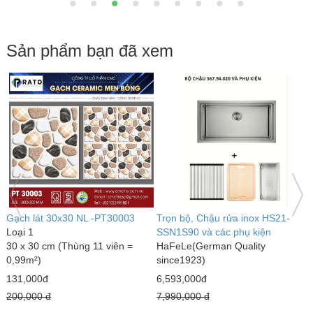
Sản phẩm bạn đã xem
Gạch lát 30x30 NL -PT30003
Trọn bộ, Chậu rửa inox HS21-
G
Loại 1
SSN1S90 và các phụ kiện
L
30 x 30 cm (Thùng 11 viên =
HaFeLe(German Quality
3
0,99m²)
since1923)
0
131,000đ
6,593,000đ
1
200,000 đ
7,990,000 đ
2