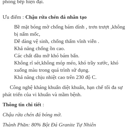
phòng bếp hiện đại.
Ưu điểm :
Chậu rửa chén đá
nhân tạo
Bề mặt bóng mờ chống bám dính , trơn trượt ,k
hông
bị nấm mốc,
Dễ dàng vệ sinh, chống thấm vĩnh viễn .
Khả năng chống ồn cao.
Các chất dầu mỡ khó bám bẩn.
Không rỉ sét,không móp méo, khó trầy xước, khó
xuống màu trong quá trình sử dụng.
Khả năng chịu nhiệt cao trên 230 độ C.
Công nghệ kháng khuẩn diệt khuẩn, hạn chế tối đa sự
phát triển của vi khuẩn và mầm bệnh.
Thông tin chi tiết
:
Chậu rửa chén đá bóng mờ.
Thành Phần:
80% Bột Đá Granite Tự Nhiên