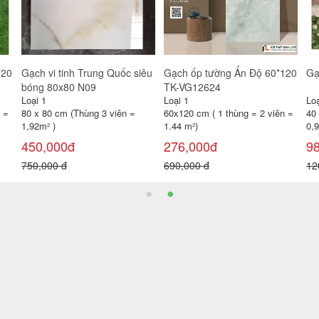
Gạch lát nền 50x50 TP-
Gạch lát nền 50x50 TP-
Gạ
KTS570
KTS569
TK
Loại 1
Loại 1
Loạ
1m²
50 x 50 cm (Thùng 4 viên = 1m²
50 x 50 cm (Thùng 4 viên = 1m²
60
)
)
1.4
113,000đ
113,000đ
3
140,000 đ
140,000 đ
69