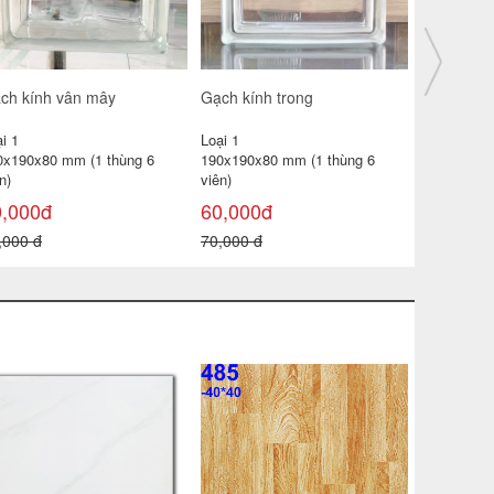
ch kính vân mây cn
Gạch kính bông tuyết cn
Gạch kính
i 1
Loại 1
Loại 1
0x90x80 mm (1 thùng 6 viên)
190x90x80 mm (1 thùng 6 viên)
190x190x80
viên)
5,000đ
98,000đ
188,000
0,000 đ
120,000 đ
190,000 đ