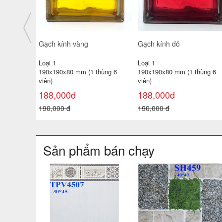
Gạch kính Mosaic
Gạch kính khối đặc lỗ cn
Loại 1
Loại 1
hùng 6
190x190x80 mm (1 thùng 6
240x50x50 mm
viên)
Giá bán:
Liên hệ
60,000đ
90,000 đ
Sản phẩm bán chạy