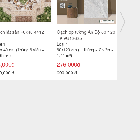
ch ốp tường Ấn Độ 60*120
Gạch lát sân Prime 40x40
Gạch lát s
-VH12682
9415
KR4803
i 1
Loại 1
Loại 1
x120 cm ( 1 thùng = 2 viên =
40 x 40 cm (Thùng 6 viên =
40 x 40 cm
4 m²)
0,96 m² )
0,96 m² )
16,000đ
105,000đ
98,000đ
0,000 đ
120,000 đ
100,000 đ