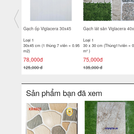
giá rẻ
Gạch ốp tường TATA 30x60
Gạch ốp tường 25x40 TP-
3650- 51D- 52
KTSV47
Loại 1
Loại 1
 viên =
30x60 cm ( 1 thùng 6 viên =
25x40 cm( 1 thùng 10 viên =
1.08 m²
1m2 )
138,000đ
100,000đ
180,000 đ
130,000 đ
Sản phẩm bạn đã xem