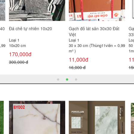
Gạch đỏ lát sân 30x30 Gốm
Gạch lát sân Prime 40x40
Gạ
Mỹ
SV4244
Loại 1
Loại 1
Loạ
30 x 30 cm (Thùng11viên = 0,99
40 x 40 cm (Thùng 6 viên =
30
m² )
0,96 m² )
0,
11,000đ
100,000đ
1
16,000 đ
120,000 đ
22