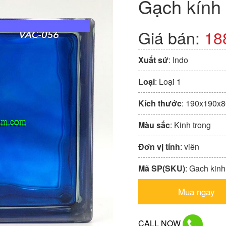
Gạch kính
Giá bán:
18
Xuất sứ
: Indo
Loại
: Loại 1
Kích thước
: 190x190x8
Màu sắc
: Kinh trong
Đơn vị tính
: viên
Mã SP(SKU)
: Gach kin
Mua ngay
CALL NOW