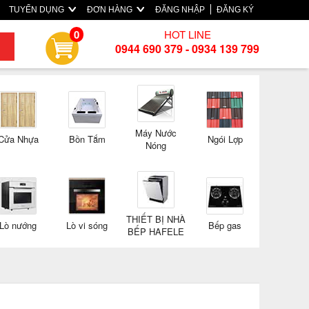
TUYỂN DỤNG
ĐƠN HÀNG
ĐĂNG NHẬP
ĐĂNG KÝ
HOT LINE
0
0944 690 379 - 0934 139 799
Máy Nước
Cửa Nhựa
Bồn Tắm
Ngói Lợp
Nóng
THIẾT BỊ NHÀ
Lò nướng
Lò vi sóng
Bếp gas
BẾP HAFELE