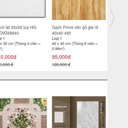
ch lát 30x30 CP-HA309
Gạch catalan 60x60 6119
Gạch đỏ lá
i 1
Loại 1
Loại 1
 x 30 cm (Thùng 11 viên =
60 x 60 cm (Thùng 4 viên =
40 x 40 cm
99m²)
1,44m2)
0,96 m² )
85,000đ
115,000đ
18,000đ
0,000 đ
180,000 đ
22,000 đ