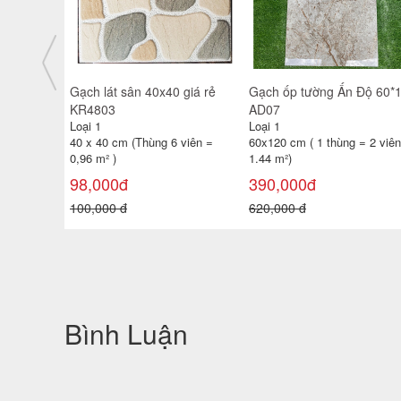
 Độ 60*120
Gạch kính xanh dương
Gạch lát nền 50x50 TP-
KTS053
Loại 1
Loại 1
= 2 viên =
190x190x80 mm (1 thùng 6
50 x 50 cm (Thùng 4 viên = 
viên)
)
188,000đ
110,000đ
190,000 đ
140,000 đ
Bình Luận