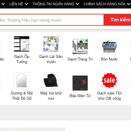
M
LIÊN HỆ
THÔNG TIN NGÂN HÀNG
CHÍNH SÁCH HÀNG HÓA
Tìm kiếm
Gạch Ốp
Gạch Lát Sân
Nền
Gạch Trang Trí
Bồn Nước
Tường
Vườn
Gương & Nội
Máy hút khử
Gạch sale Tồn
Bếp Điện Từ
Thất Đồ Gỗ
mùi
kho Cắt công