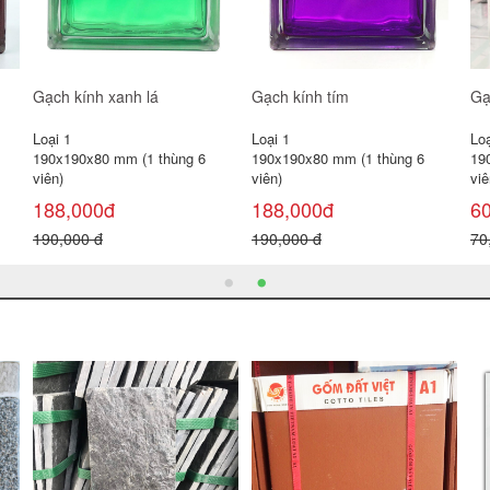
Gạch kính khối đặc cn
Gạch kính sọc cn
Gạ
Loại 1
Loại 1
Loạ
200x100x50 mm
190x90x80 mm (1 thùng 6 viên)
19
Giá bán:
95,000đ
9
Liên hệ
120,000 đ
12