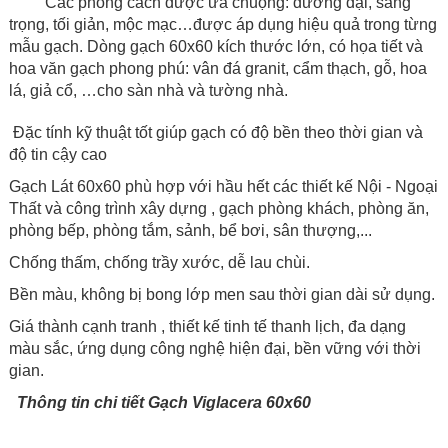
Các phong cách được ưa chuộng: đương đại, sang
trọng, tối giản, mộc mạc…được áp dụng hiệu quả trong từng
mẫu gạch. Dòng gạch 60x60 kích thước lớn, có họa tiết và
hoa văn gạch phong phú: vân đá granit, cẩm thạch, gỗ, hoa
lá, giả cổ, …cho sàn nhà và tường nhà.
Đặc tính kỹ thuật tốt giúp gạch có độ bền theo thời gian và
độ tin cậy cao
Gạch Lát 60x60 phù hợp với hầu hết các thiết kế Nội - Ngoại
Thất và công trình xây dựng , gạch phòng khách, phòng ăn,
phòng bếp, phòng tắm, sảnh, bể bơi, sân thượng,...
Chống thấm, chống trầy xước, dễ lau chùi.
Bền màu, không bị bong lớp men sau thời gian dài sử dụng.
Giá thành cạnh tranh , thiết kế tinh tế thanh lịch, đa dạng
màu sắc, ứng dụng công nghệ hiện đại, bền vững với thời
gian.
Thông tin chi tiết Gạch Viglacera 60x60