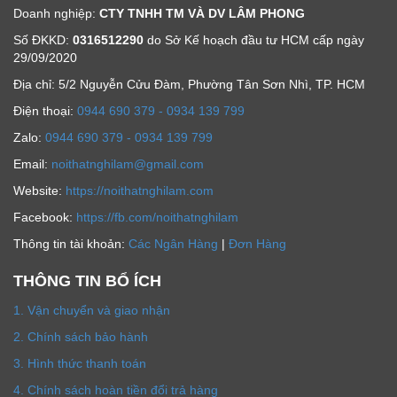
Doanh nghiệp:
CTY TNHH TM VÀ DV LÂM PHONG
Số ĐKKD:
0316512290
do Sở Kế hoạch đầu tư HCM cấp ngày
29/09/2020
Địa chỉ: 5/2 Nguyễn Cửu Đàm, Phường Tân Sơn Nhì, TP. HCM
Ðiện thoại:
0944 690 379 - 0934 139 799
Zalo:
0944 690 379 - 0934 139 799
Email:
noithatnghilam@gmail.com
Website:
https://noithatnghilam.com
Facebook:
https://fb.com/noithatnghilam
Thông tin tài khoản:
Các Ngân Hàng
|
Đơn Hàng
THÔNG TIN BỔ ÍCH
1. Vận chuyển và giao nhận
2. Chính sách bảo hành
3. Hình thức thanh toán
4. Chính sách hoàn tiền đổi trả hàng