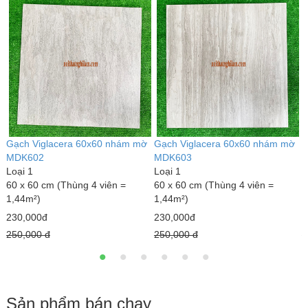
0
Gạch Viglacera 60x60 nhám mờ
Gạch Viglacera 60x60 nhám mờ
G
MDK602
MDK603
Loại 1
Loại 1
L
60 x 60 cm (Thùng 4 viên =
60 x 60 cm (Thùng 4 viên =
6
1,44m²)
1,44m²)
1
230,000đ
230,000đ
2
250,000 đ
250,000 đ
2
Sản phẩm bán chạy