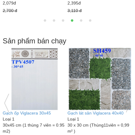
2,079đ
2,395đ
1
2,700 đ
3,110 đ
2
Sản phẩm bán chạy
Gạch ốp Viglacera 30x45
Gạch lát sân Viglacera 40x40
Đ
Loại 1
Loại 1
L
30x45 cm (1 thùng 7 viên = 0.95
30 x 30 cm (Thùng11viên = 0,99
1
m2)
m² )
1