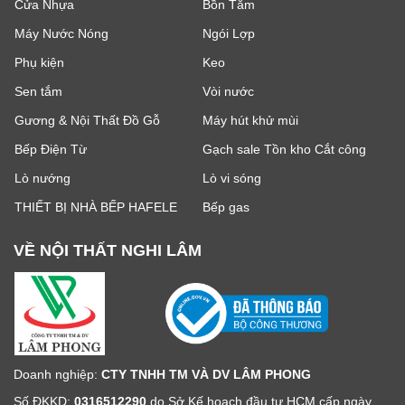
Cửa Nhựa
Bồn Tắm
Máy Nước Nóng
Ngói Lợp
Phụ kiện
Keo
Sen tắm
Vòi nước
Gương & Nội Thất Đồ Gỗ
Máy hút khử mùi
Bếp Điện Từ
Gạch sale Tồn kho Cắt công
Lò nướng
Lò vi sóng
THIẾT BỊ NHÀ BẾP HAFELE
Bếp gas
VỀ NỘI THẤT NGHI LÂM
Doanh nghiệp:
CTY TNHH TM VÀ DV LÂM PHONG
Số ĐKKD:
0316512290
do Sở Kế hoạch đầu tư HCM cấp ngày