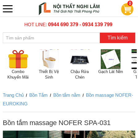
0
HOT LINE:
0944 690 379 - 0934 139 799
Tìm kiếm
Combo
Thiết Bị Vệ
Chậu Rửa
Gạch Lát Nền
Gạ
Khuyến Mãi
Sinh
Chén
T
Trang Chủ
Bồn Tắm
Bồn tắm nằm
Bồn massage NOFER-
/
/
/
EUROKING
Bồn tắm massage NOFER SPA-031