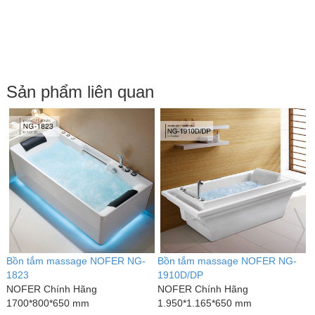
Sản phẩm liên quan
Bồn tắm massage NOFER NG-
Bồn tắm massage NOFER NG-
B
1823
1910D/DP
1
NOFER Chính Hãng
NOFER Chính Hãng
N
1700*800*650 mm
1.950*1.165*650 mm
1