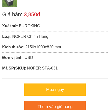
Giá bán:
3,850đ
Xuất sứ
: EUROKING
Loại
: NOFER Chính Hãng
Kích thước
: 2150x1000x820 mm
Đơn vị tính
: USD
Mã SP(SKU)
: NOFER SPA-031
Mua ngay
Thêm vào giỏ hàng