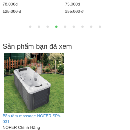
78,000đ
75,000đ
3
125,000 đ
135,000 đ
Sản phẩm bạn đã xem
Bồn tắm massage NOFER SPA-
031
NOFER Chính Hãng