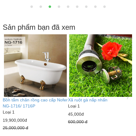
Sản phẩm bạn đã xem
Bồn tắm chân rồng cao cấp Nofer
Xã ruột gà nắp nhấn
G
NG-1716/ 1716P
Loại 1
8
Loại 1
L
45,000đ
8
19,900,000đ
600,000 đ
1
25,000,000 đ
2