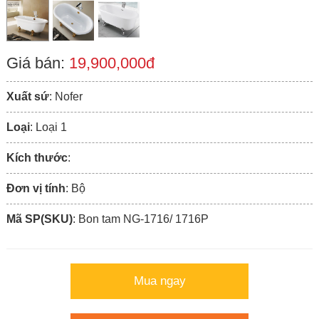
Giá bán:
19,900,000đ
Xuất sứ
: Nofer
Loại
: Loại 1
Kích thước
:
Đơn vị tính
: Bộ
Mã SP(SKU)
: Bon tam NG-1716/ 1716P
Mua ngay