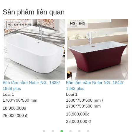
Sản phẩm liên quan
Bồn tắm nằm Nofer NG- 1838/
Bồn tắm nằm Nofer NG- 1842/
B
1838 plus
1842 plus
L
Loại 1
Loại 1
1
1700*790*580 mm
1600*750*600 mm /
G
1700*750*600 mm
18,900,000đ
16,900,000đ
25,000,000 đ
23,000,000 đ