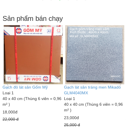
Sản phẩm bán chạy
Gạch đỏ lát sân Gốm Mỹ
Gạch lát sân tráng men Mikado
G
Loại 1
GLM4040MX
L
40 x 40 cm (Thùng 6 viên = 0,96
Loại 1
3
m² )
40 x 40 cm (Thùng 6 viên = 0,96
m
m² )
18,000đ
7
23,000đ
22,000 đ
1
25,000 đ