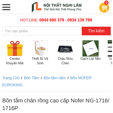
0
HOT LINE:
0944 690 379 - 0934 139 799
Tìm kiếm
Combo
Thiết Bị Vệ
Chậu Rửa
Gạch Lát Nền
Gạ
Khuyến Mãi
Sinh
Chén
T
Trang Chủ
Bồn Tắm
Bồn tắm nằm
Bồn NOFER-
/
/
/
EUROKING
Bồn tắm chân rồng cao cấp Nofer NG-1716/
1716P