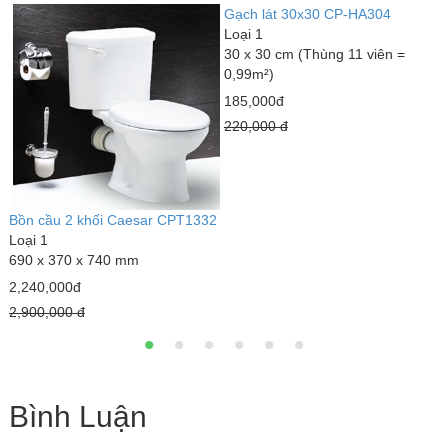
4-
Gạch lát 30x30 CP-HA304
G
Loại 1
L
30 x 30 cm (Thùng 11 viên =
8
0,99m²)
1
185,000đ
2
220,000 đ
3
Bồn cầu 2 khối Caesar CPT1332
Loại 1
690 x 370 x 740 mm
2,240,000đ
2,900,000 đ
Bình Luận