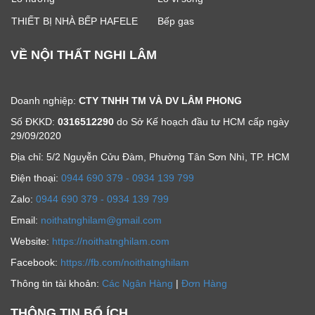
THIẾT BỊ NHÀ BẾP HAFELE
Bếp gas
VỀ NỘI THẤT NGHI LÂM
Doanh nghiệp:
CTY TNHH TM VÀ DV LÂM PHONG
Số ĐKKD:
0316512290
do Sở Kế hoạch đầu tư HCM cấp ngày
29/09/2020
Địa chỉ: 5/2 Nguyễn Cửu Đàm, Phường Tân Sơn Nhì, TP. HCM
Ðiện thoại:
0944 690 379 - 0934 139 799
Zalo:
0944 690 379 - 0934 139 799
Email:
noithatnghilam@gmail.com
Website:
https://noithatnghilam.com
Facebook:
https://fb.com/noithatnghilam
Thông tin tài khoản:
Các Ngân Hàng
|
Đơn Hàng
THÔNG TIN BỔ ÍCH