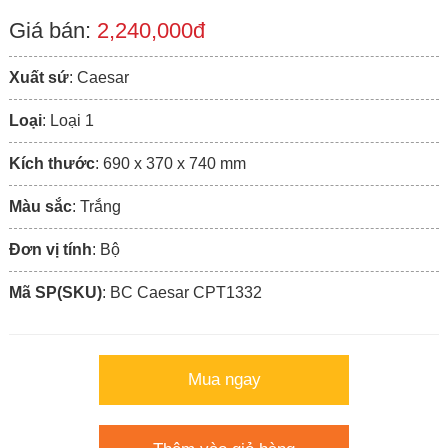
Giá bán:
2,240,000đ
Xuất sứ
: Caesar
Loại
: Loại 1
Kích thước
: 690 x 370 x 740 mm
Màu sắc
: Trắng
Đơn vị tính
: Bộ
Mã SP(SKU)
: BC Caesar CPT1332
Mua ngay