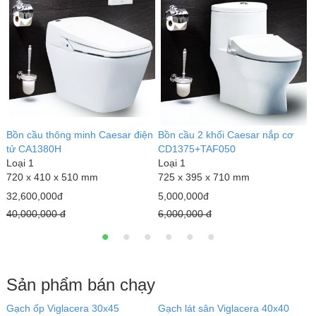
Bồn cầu thông minh Caesar điện
Bồn cầu 2 khối Caesar nắp cơ
B
tử CA1380H
CD1375+TAF050
L
Loại 1
Loại 1
6
720 x 410 x 510 mm
725 x 395 x 710 mm
1
32,600,000đ
5,000,000đ
2
40,000,000 đ
6,000,000 đ
Sản phẩm bán chạy
Gạch ốp Viglacera 30x45
Gạch lát sân Viglacera 40x40
Đ