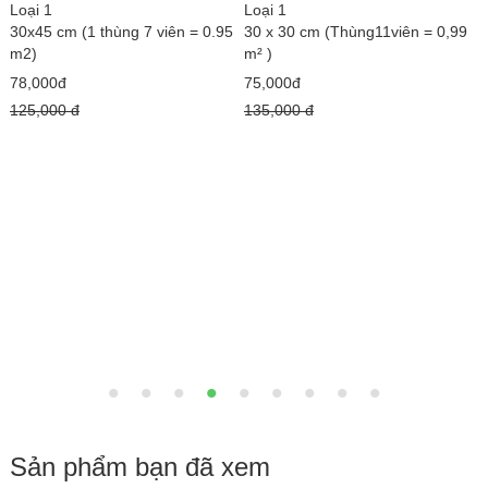
Loại 1
Loại 1
L
30x45 cm (1 thùng 7 viên = 0.95
30 x 30 cm (Thùng11viên = 0,99
1
m2)
m² )
1
78,000đ
75,000đ
3
125,000 đ
135,000 đ
Sản phẩm bạn đã xem