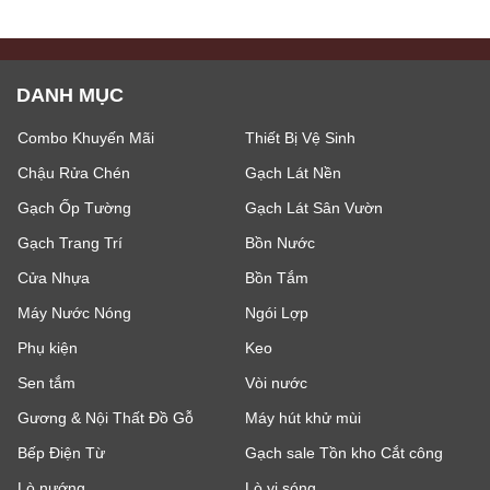
DANH MỤC
Combo Khuyến Mãi
Thiết Bị Vệ Sinh
Chậu Rửa Chén
Gạch Lát Nền
Gạch Ốp Tường
Gạch Lát Sân Vườn
Gạch Trang Trí
Bồn Nước
Cửa Nhựa
Bồn Tắm
Máy Nước Nóng
Ngói Lợp
Phụ kiện
Keo
Sen tắm
Vòi nước
Gương & Nội Thất Đồ Gỗ
Máy hút khử mùi
Bếp Điện Từ
Gạch sale Tồn kho Cắt công
Lò nướng
Lò vi sóng