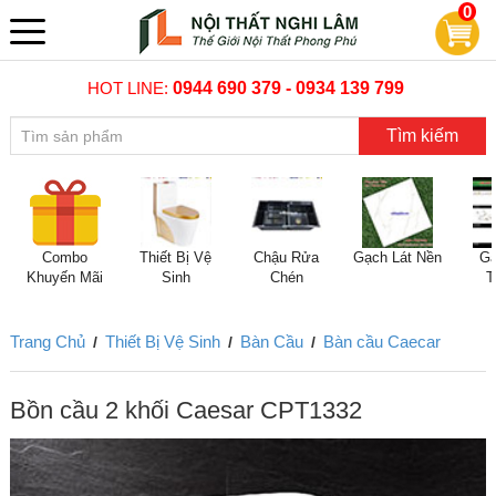
0
HOT LINE:
0944 690 379 - 0934 139 799
Tìm kiếm
Combo
Thiết Bị Vệ
Chậu Rửa
Gạch Lát Nền
Gạ
Khuyến Mãi
Sinh
Chén
T
Trang Chủ
Thiết Bị Vệ Sinh
Bàn Cầu
Bàn cầu Caecar
/
/
/
Bồn cầu 2 khối Caesar CPT1332