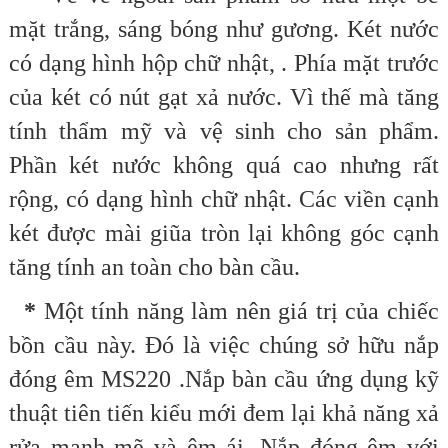
mặt trắng, sáng bóng như gương
.
Két nước
có dạng hình hộp chữ nhật, . Phía mặt trước
của két có nút gạt xả nước
.
Vì thế mà tăng
tính thẩm mỹ và vệ sinh cho sản phẩm.
Phần két nước không quá cao nhưng rất
rộng, có dạng hình chữ nhật. Các viền cạnh
két được mài giũa tròn lại không góc cạnh
tăng tính an toàn cho bàn cầu.
*
Một tính năng làm nên giá trị của chiếc
bồn cầu này. Đó là việc chúng sở hữu nắp
đóng êm MS220 .Nắp bàn cầu ứng dụng kỹ
thuật tiên tiến kiểu mới đem lại khả năng xả
rửa mạnh mẽ và êm ái. Nắp đóng êm với