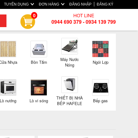
TUYỂN DỤNG
ĐƠN HÀNG
ĐĂNG NHẬP
ĐĂNG KÝ
HOT LINE
0
0944 690 379 - 0934 139 799
Máy Nước
Cửa Nhựa
Bồn Tắm
Ngói Lợp
Nóng
THIẾT BỊ NHÀ
Lò nướng
Lò vi sóng
Bếp gas
BẾP HAFELE