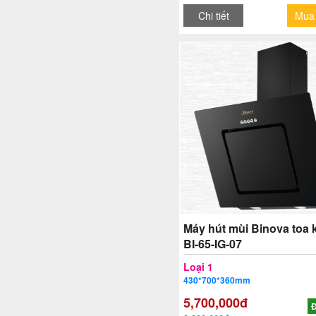
Chi tiết
Mua
Máy hút mùi Binova toa 
BI-65-IG-07
Loại 1
430*700*360mm
5,700,000đ
Đ