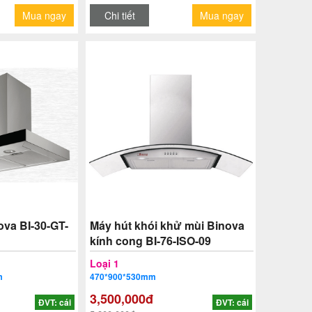
Mua ngay
Chi tiết
Mua ngay
ova BI-30-GT-
Máy hút khói khử mùi Binova
kính cong BI-76-ISO-09
Loại 1
m
470*900*530mm
3,500,000đ
ĐVT: cái
ĐVT: cái