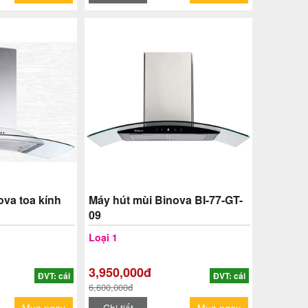
ova toa kính
Máy hút mùi Binova BI-77-GT-
09
Loại 1
3,950,000đ
ĐVT: cái
ĐVT: cái
6,600,000đ