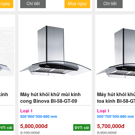
 ngay
Chi tiết
Mua ngay
Chi tiết
kính
Máy hút khói khử mùi kính
Máy hút khói kh
cong Binova BI-58-GT-09
toa kính BI-58-G
Loại 1
Loại 1
500*900*500-880 mm
500*700*500-880 mm
5,800,000đ
5,700,000đ
VT: cái
ĐVT: cái
9,100,000đ
8,900,000đ