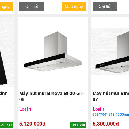
 ngay
Chi tiết
Mua ngay
Chi tiết
kính
Máy hút mùi Binova BI-30-GT-
Máy hút mùi Bin
09
07
Loại 1
Loại 1
505*700* 548-1000m
5,120,000đ
5,300,000đ
VT: cái
ĐVT: cái