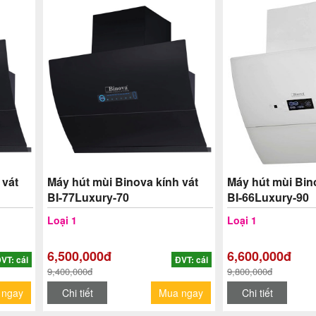
 vát
Máy hút mùi Binova kính vát
Máy hút mùi Bin
BI-77Luxury-70
BI-66Luxury-90
Loại 1
Loại 1
6,500,000đ
6,600,000đ
VT: cái
ĐVT: cái
9,400,000đ
9,800,000đ
 ngay
Chi tiết
Mua ngay
Chi tiết