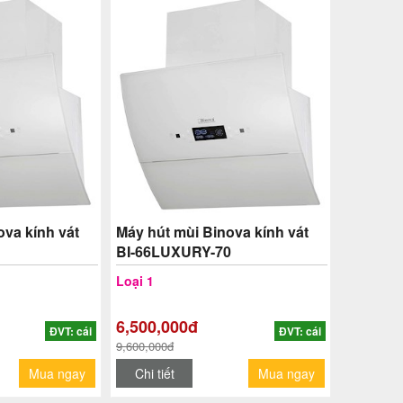
ova kính vát
Máy hút mùi Binova kính vát
BI-66LUXURY-70
Loại 1
6,500,000đ
ĐVT: cái
ĐVT: cái
9,600,000đ
Mua ngay
Chi tiết
Mua ngay