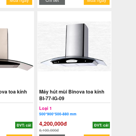
Mua ngay
Chi tiết
Mua ngay
ova toa kính
Máy hút mùi Binova toa kính
BI-77-IG-09
Loại 1
500*900*500-880 mm
4,200,000đ
ĐVT: cái
ĐVT: cái
6,100,000đ