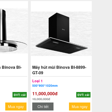
 Binova BI-
Máy hút mùi Binova BI-8899-
GT-09
Loại 1
500*900*1020mm
11,000,000đ
ĐVT: cái
ĐVT: cái
16,000,000đ
Mua ngay
Chi tiết
Mua ngay