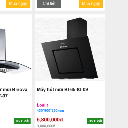
Mua ngay
Chi tiết
Mua ngay
ử mùi Binova
Máy hút mùi BI-65-IG-09
T-07
Loại 1
430*900*360mm
5,800,000đ
ĐVT: cái
ĐVT: cái
9,000,000đ