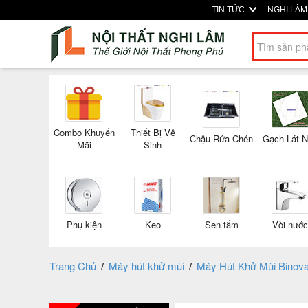
TIN TỨC
NGHI LÂ
Combo Khuyến
Thiết Bị Vệ
Chậu Rửa Chén
Gạch Lát 
Mãi
Sinh
Phụ kiện
Keo
Sen tắm
Vòi nước
Trang Chủ
Máy hút khử mùi
Máy Hút Khử Mùi Binova
/
/