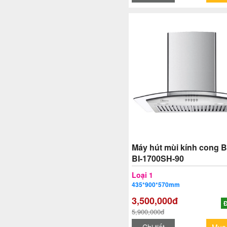
Máy hút mùi kính cong 
BI-1700SH-90
Loại 1
435*900*570mm
3,500,000đ
Đ
5,900,000đ