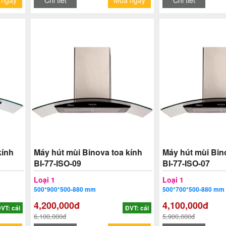
 ngay
Chi tiết
Mua ngay
Chi tiết
kính
Máy hút mùi Binova toa kính
Máy hút mùi Bin
BI-77-ISO-09
BI-77-ISO-07
Loại 1
Loại 1
500*900*500-880 mm
500*700*500-880 mm
4,200,000đ
4,100,000đ
VT: cái
ĐVT: cái
6,100,000đ
5,900,000đ