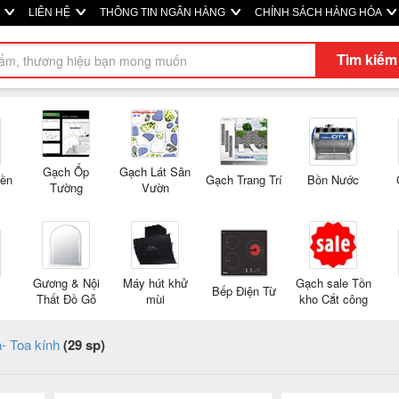
M
LIÊN HỆ
THÔNG TIN NGÂN HÀNG
CHÍNH SÁCH HÀNG HÓA
Tìm kiếm
Gạch Ốp
Gạch Lát Sân
Nền
Gạch Trang Trí
Bồn Nước
Tường
Vườn
Gương & Nội
Máy hút khử
Gạch sale Tồn
Bếp Điện Từ
Thất Đồ Gỗ
mùi
kho Cắt công
- Toa kính
(29 sp)