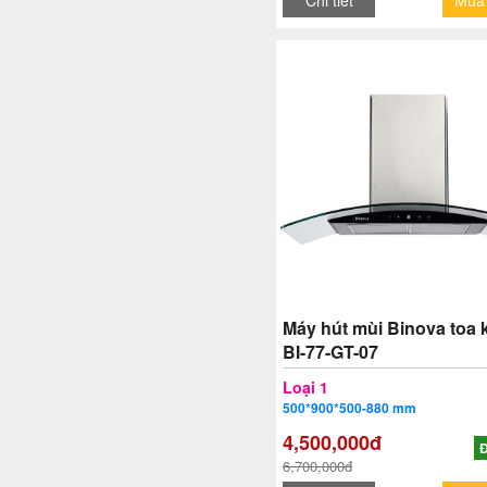
Chi tiết
Mua
Máy hút mùi Binova toa 
BI-77-GT-07
Loại 1
500*900*500-880 mm
4,500,000đ
Đ
6,700,000đ