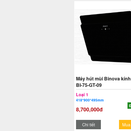
Máy hút mùi Binova kính
BI-75-GT-09
Loại 1
418*900*495mm
Đ
8,700,000đ
Chi tiết
Mua