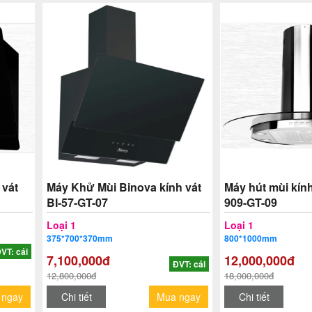
 vát
Máy Khử Mùi Binova kính vát
Máy hút mùi kính
BI-57-GT-07
909-GT-09
Loại 1
Loại 1
375*700*370mm
800*1000mm
VT: cái
7,100,000đ
12,000,000đ
ĐVT: cái
12,800,000đ
18,000,000đ
 ngay
Chi tiết
Mua ngay
Chi tiết