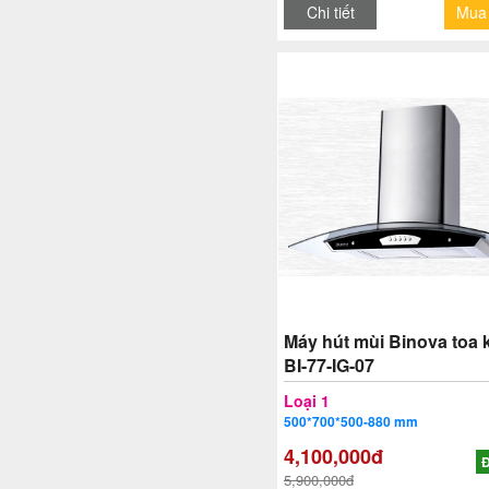
Chi tiết
Mua
Máy hút mùi Binova toa 
BI-77-IG-07
Loại 1
500*700*500-880 mm
4,100,000đ
Đ
5,900,000đ