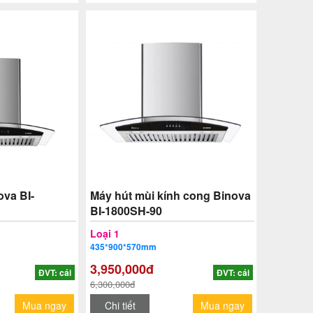
ova BI-
Máy hút mùi kính cong Binova
BI-1800SH-90
Loại 1
435*900*570mm
3,950,000đ
ĐVT: cái
ĐVT: cái
6,300,000đ
Mua ngay
Chi tiết
Mua ngay