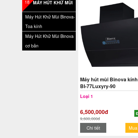
18
MÁY HÚT KHỬ MÙI
Máy Hút Khử Mùi Binova-
Toa kính
Máy Hút Khử Mùi Binova
cơ bản
Máy hút mùi Binova kính
BI-77Luxyry-90
Loại 1
6,500,000đ
Đ
9,600,000đ
Chi tiết
Mua