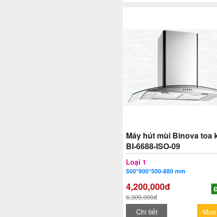
Máy hút mùi Binova toa 
BI-6688-ISO-09
Loại 1
500*900*500-880 mm
4,200,000đ
Đ
6,300,000đ
Chi tiết
Mua