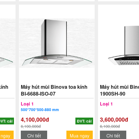
kính
Máy hút mùi Binova toa kính
Máy hút mùi Bin
BI-6688-ISO-07
1900SH-90
Loại 1
Loại 1
500*700*500-880 mm
4,100,000đ
3,600,000đ
VT: cái
ĐVT: cái
6,100,000đ
6,100,000đ
 ngay
Chi tiết
Mua ngay
Chi tiết