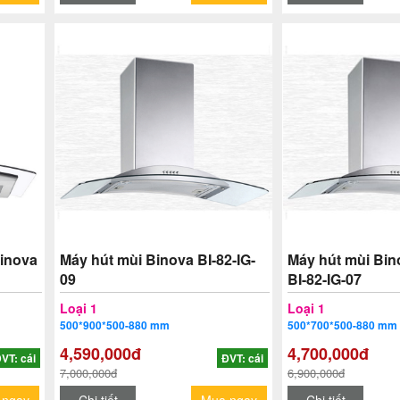
Binova
Máy hút mùi Binova BI-82-IG-
Máy hút mùi Bin
09
BI-82-IG-07
Loại 1
Loại 1
500*900*500-880 mm
500*700*500-880 mm
4,590,000đ
4,700,000đ
VT: cái
ĐVT: cái
7,000,000đ
6,900,000đ