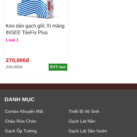
Keo dán gạch gốc Xi măng
INSEE TileFix Plus
Loại 1
270,000đ
315,000đ
ĐVT: bao
DANH MỤC
Combo Khuyến Mãi
Thiết Bị Vệ Sinh
Chậu Rửa Chén
Gạch Lát Nền
Gạch Ốp Tường
Gạch Lát Sân Vườn