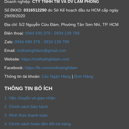
Doanh nghiệp:
CTY TNHH TM VÀ DV LÂM PHONG
Số ĐKKD:
0316512290
do Sở Kế hoạch đầu tư HCM cấp ngày
29/09/2020
Địa chỉ: 5/2 Nguyễn Cửu Đàm, Phường Tân Sơn Nhì, TP. HCM
Ðiện thoại:
0944 690 379 - 0934 139 799
Zalo:
0944 690 379 - 0934 139 799
Email:
noithatnghilam@gmail.com
Website:
https://noithatnghilam.com
Facebook:
https://fb.com/noithatnghilam
Thông tin tài khoản:
Các Ngân Hàng
|
Đơn Hàng
THÔNG TIN BỔ ÍCH
1. Vận chuyển và giao nhận
2. Chính sách bảo hành
3. Hình thức thanh toán
4. Chính sách hoàn tiền đổi trả hàng