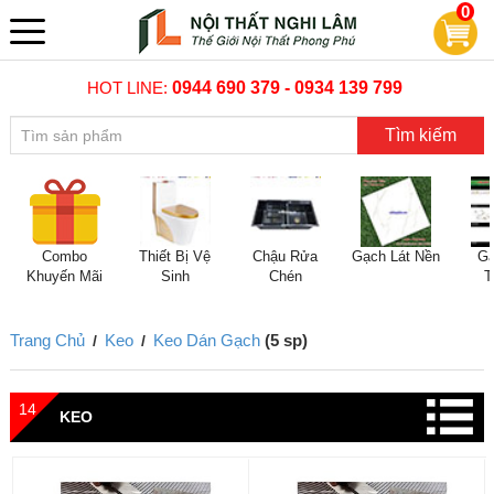
0
HOT LINE:
0944 690 379 - 0934 139 799
Tìm kiếm
Combo
Thiết Bị Vệ
Chậu Rửa
Gạch Lát Nền
Gạ
Khuyến Mãi
Sinh
Chén
T
Trang Chủ
Keo
Keo Dán Gạch
(5 sp)
/
/
14
KEO