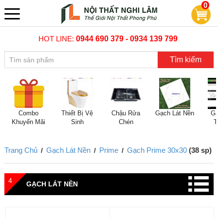
0
HOT LINE:
0944 690 379 - 0934 139 799
Tìm kiếm
Combo
Thiết Bị Vệ
Chậu Rửa
Gạch Lát Nền
Gạ
Khuyến Mãi
Sinh
Chén
T
Trang Chủ
Gạch Lát Nền
Prime
Gạch Prime 30x30
(38 sp)
/
/
/
4
GẠCH LÁT NỀN