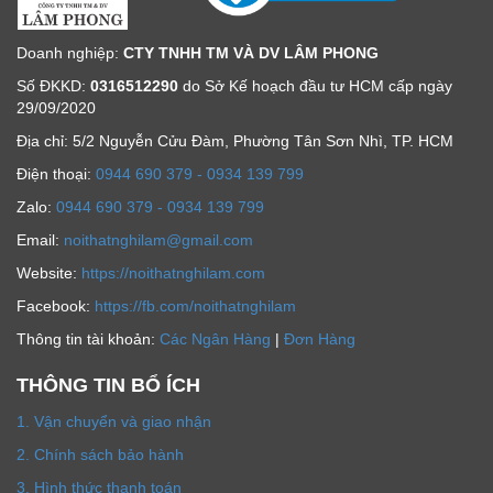
Doanh nghiệp:
CTY TNHH TM VÀ DV LÂM PHONG
Số ĐKKD:
0316512290
do Sở Kế hoạch đầu tư HCM cấp ngày
29/09/2020
Địa chỉ: 5/2 Nguyễn Cửu Đàm, Phường Tân Sơn Nhì, TP. HCM
Ðiện thoại:
0944 690 379 - 0934 139 799
Zalo:
0944 690 379 - 0934 139 799
Email:
noithatnghilam@gmail.com
Website:
https://noithatnghilam.com
Facebook:
https://fb.com/noithatnghilam
Thông tin tài khoản:
Các Ngân Hàng
|
Đơn Hàng
THÔNG TIN BỔ ÍCH
1. Vận chuyển và giao nhận
2. Chính sách bảo hành
3. Hình thức thanh toán