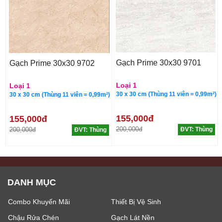
Gạch Prime 30x30 9701
Gạch Prime 30x30 9702
Loại 1
Loại 1
30 x 30 cm (Thùng 11 viên = 0,99m²)
30 x 30 cm (Thùng 11 viên = 0,99m²)
155,000đ
155,000đ
200,000đ
200,000đ
ĐVT: Thùng
ĐVT: Thùng
DANH MỤC
Combo Khuyến Mãi
Thiết Bị Vệ Sinh
Chậu Rửa Chén
Gạch Lát Nền