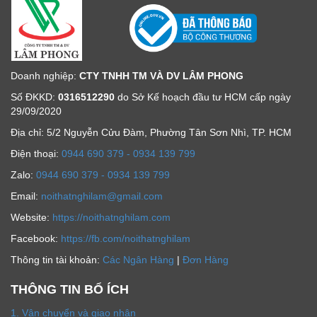
Doanh nghiệp:
CTY TNHH TM VÀ DV LÂM PHONG
Số ĐKKD:
0316512290
do Sở Kế hoạch đầu tư HCM cấp ngày
29/09/2020
Địa chỉ: 5/2 Nguyễn Cửu Đàm, Phường Tân Sơn Nhì, TP. HCM
Ðiện thoại:
0944 690 379 - 0934 139 799
Zalo:
0944 690 379 - 0934 139 799
Email:
noithatnghilam@gmail.com
Website:
https://noithatnghilam.com
Facebook:
https://fb.com/noithatnghilam
Thông tin tài khoản:
Các Ngân Hàng
|
Đơn Hàng
THÔNG TIN BỔ ÍCH
1. Vận chuyển và giao nhận