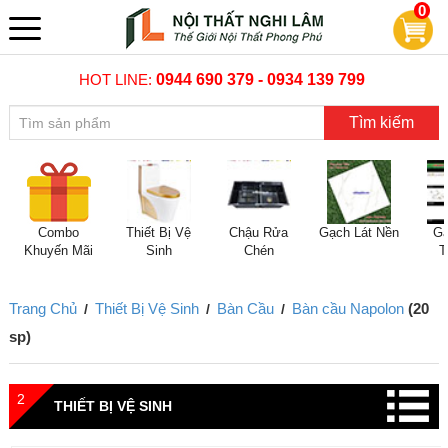
0
HOT LINE:
0944 690 379 - 0934 139 799
Tìm kiếm
Combo
Thiết Bị Vệ
Chậu Rửa
Gạch Lát Nền
Gạ
Khuyến Mãi
Sinh
Chén
T
Trang Chủ
Thiết Bị Vệ Sinh
Bàn Cầu
Bàn cầu Napolon
(20
/
/
/
sp)
2
THIẾT BỊ VỆ SINH