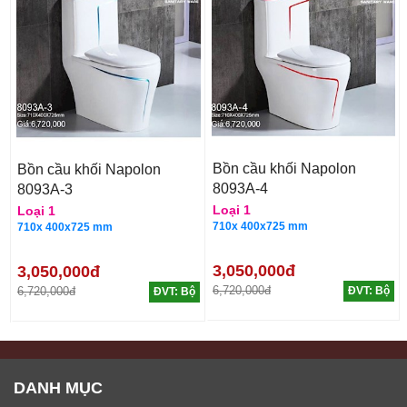
Bồn cầu khối Napolon
Bồn cầu khối Napolon
8093A-4
8093A-3
Loại 1
Loại 1
710x 400x725 mm
710x 400x725 mm
3,050,000đ
3,050,000đ
6,720,000đ
6,720,000đ
ĐVT: Bộ
ĐVT: Bộ
DANH MỤC