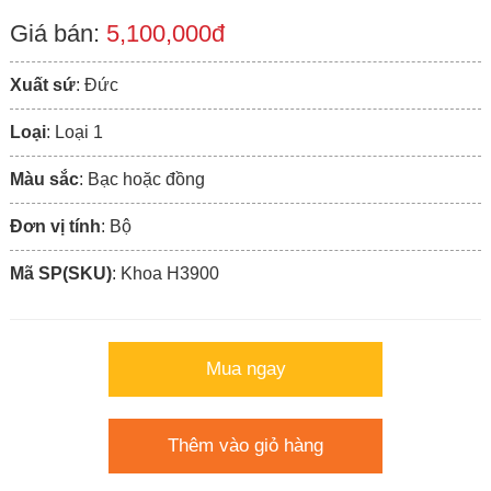
Giá bán:
5,100,000đ
Xuất sứ
: Đức
Loại
: Loại 1
Màu sắc
: Bạc hoặc đồng
Đơn vị tính
: Bộ
Mã SP(SKU)
: Khoa H3900
Mua ngay
Thêm vào giỏ hàng