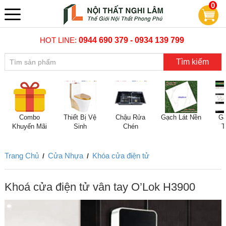
0
HOT LINE:
0944 690 379 - 0934 139 799
Tìm kiếm
Combo
Thiết Bị Vệ
Chậu Rửa
Gạch Lát Nền
Gạ
Khuyến Mãi
Sinh
Chén
T
Trang Chủ
Cửa Nhựa
Khóa cửa điện tử
/
/
Khoá cửa điện tử vân tay O’Lok H3900