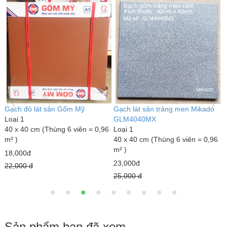
Gạch đỏ lát sân Gốm Mỹ
Gạch lát sân tráng men Mikado
G
Loại 1
GLM4040MX
L
40 x 40 cm (Thùng 6 viên = 0,96
Loại 1
3
m² )
40 x 40 cm (Thùng 6 viên = 0,96
m
m² )
18,000đ
7
23,000đ
22,000 đ
1
25,000 đ
Sản phẩm bạn đã xem