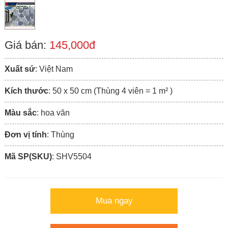
Giá bán:
145,000đ
Xuất sứ
: Việt Nam
Kích thước
: 50 x 50 cm (Thùng 4 viên = 1 m² )
Màu sắc
: hoa văn
Đơn vị tính
: Thùng
Mã SP(SKU)
: SHV5504
Mua ngay