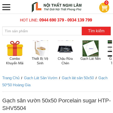
0
HOT LINE:
0944 690 379 - 0934 139 799
Tìm kiếm
Combo
Thiết Bị Vệ
Chậu Rửa
Gạch Lát Nền
Gạ
Khuyến Mãi
Sinh
Chén
T
Trang Chủ
Gạch Lát Sân Vườn
Gạch lát sân 50x50
Gạch
/
/
/
50*50 Hoàng Gia
Gạch sân vườn 50x50 Porcelain sugar HTP-
SHV5504