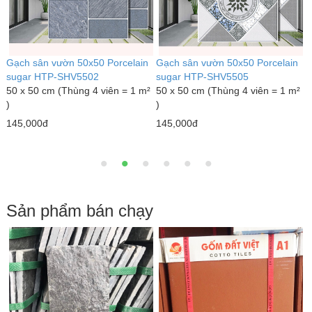
Gạch sân vườn 50x50 Porcelain
Gạch sân vườn 50x50 Porcelain
G
sugar HTP-SHV5502
sugar HTP-SHV5505
s
²
50 x 50 cm (Thùng 4 viên = 1 m²
50 x 50 cm (Thùng 4 viên = 1 m²
5
)
)
)
145,000đ
145,000đ
1
Sản phẩm bán chạy