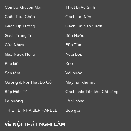
Combo Khuyến Mãi
Thiết Bị Vệ Sinh
Chậu Rửa Chén
Gạch Lát Nền
Gạch Ốp Tường
Gạch Lát Sân Vườn
Gạch Trang Trí
Bồn Nước
Cửa Nhựa
Bồn Tắm
Máy Nước Nóng
Ngói Lợp
Phụ kiện
Keo
Sen tắm
Vòi nước
Gương & Nội Thất Đồ Gỗ
Máy hút khử mùi
Bếp Điện Từ
Gạch sale Tồn kho Cắt công
Lò nướng
Lò vi sóng
THIẾT BỊ NHÀ BẾP HAFELE
Bếp gas
VỀ NỘI THẤT NGHI LÂM