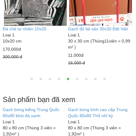
Đá chẻ tự nhiên 10x20
Gạch đỏ lát sân 30x30 Đất Việt
G
Loại 1
Loại 1
3
10x20 cm
30 x 30 cm (Thùng11viên = 0,99
L
m² )
5
170,000đ
11,000đ
1
300,000 đ
16,000 đ
1
Sản phẩm bạn đã xem
-
Gạch bóng kiếng Trung Quốc
Gạch bóng kính cao cấp Trung
G
80x80 khói đá xanh
Quốc 80x80 Thổ nhĩ kỳ
8
Loại 1
Loại 1
L
8
80 x 80 cm (Thùng 3 viên =
80 x 80 cm (Thùng 3 viên =
8
1,92m² )
1,92m² )
1