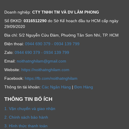
Doanh nghiệp:
CTY TNHH TM VÀ DV LÂM PHONG
Số ĐKKD:
0316512290
do Sở Kế hoạch đầu tư HCM cấp ngày
29/09/2020
Địa chỉ: 5/2 Nguyễn Cửu Đàm, Phường Tân Sơn Nhì, TP. HCM
Ðiện thoại:
0944 690 379 - 0934 139 799
Zalo:
0944 690 379 - 0934 139 799
Email:
noithatnghilam@gmail.com
Website:
https://noithatnghilam.com
Facebook:
https://fb.com/noithatnghilam
Thông tin tài khoản:
Các Ngân Hàng
|
Đơn Hàng
THÔNG TIN BỔ ÍCH
1. Vận chuyển và giao nhận
2. Chính sách bảo hành
3. Hình thức thanh toán