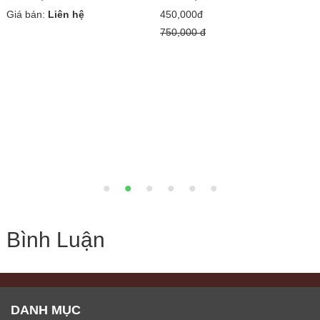
Giá bán:
Liên hệ
450,000đ
G
750,000 đ
Bình Luận
DANH MỤC