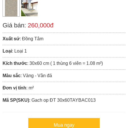
Giá bán:
260,000đ
Xuất sứ
: Đồng Tâm
Loại
: Loại 1
Kích thước
: 30x60 cm ( 1 thùng 6 viên = 1.08 m²)
Màu sắc
: Vàng - Vân đá
Đơn vị tính
: m²
Mã SP(SKU)
: Gach op ÐT 30x60TAYBAC013
Mua ngay