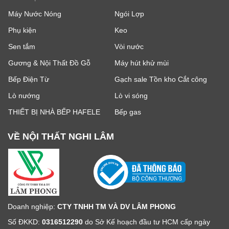
Máy Nước Nóng
Ngói Lợp
Phụ kiện
Keo
Sen tắm
Vòi nước
Gương & Nội Thất Đồ Gỗ
Máy hút khử mùi
Bếp Điện Từ
Gạch sale Tồn kho Cắt công
Lò nướng
Lò vi sóng
THIẾT BỊ NHÀ BẾP HAFELE
Bếp gas
VỀ NỘI THẤT NGHI LÂM
Doanh nghiệp:
CTY TNHH TM VÀ DV LÂM PHONG
Số ĐKKD:
0316512290
do Sở Kế hoạch đầu tư HCM cấp ngày