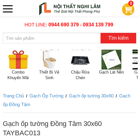
0
HOT LINE:
0944 690 379 - 0934 139 799
Tìm kiếm
Combo
Thiết Bị Vệ
Chậu Rửa
Gạch Lát Nền
Gạ
Khuyến Mãi
Sinh
Chén
T
Trang Chủ
Gạch Ốp Tường
Gạch ốp tường 30x60
Gạch
/
/
/
ốp Đồng Tâm
Gạch ốp tường Đồng Tâm 30x60
TAYBAC013