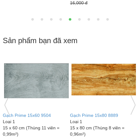
95,000đ
150,000 đ
120,000 đ
1
Sản phẩm bạn đã xem
Gạch Prime 15x60 9505
Gạch Prime 15x60 9501
Loại 1
Loại 1
15 x 60 cm (Thùng 11 viên =
15 x 60 cm (Thùng 11 viên =
0,99m²)
0,99m²)