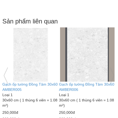
Sản phẩm liên quan
0
Gạch ốp tường Đồng Tâm 30x60
Gạch ốp tường Đồng Tâm 30x60
G
AMBER007
AMBER008
Loại 1
Loại 1
L
8
30x60 cm ( 1 thùng 6 viên = 1.08
30x60 cm ( 1 thùng 6 viên = 1.08
3
m²)
m²)
m
250,000đ
250,000đ
2