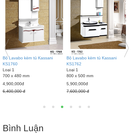
Bộ Lavabo kèm tủ Kassani
Bộ Lavabo kèm tủ Kassani
G
KS1760
KS1762
3
Loại 1
Loại 1
L
8
700 x 480 mm
800 x 500 mm
3
m
4,900,000đ
5,900,000đ
1
6,400,000 đ
7,600,000 đ
1
Bình Luận