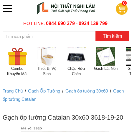
0
HOT LINE:
0944 690 379 - 0934 139 799
Tìm kiếm
Combo
Thiết Bị Vệ
Chậu Rửa
Gạch Lát Nền
Gạ
Khuyến Mãi
Sinh
Chén
T
Trang Chủ
Gạch Ốp Tường
Gạch ốp tường 30x60
Gạch
/
/
/
ốp tường Catalan
Gạch ốp tường Catalan 30x60 3618-19-20