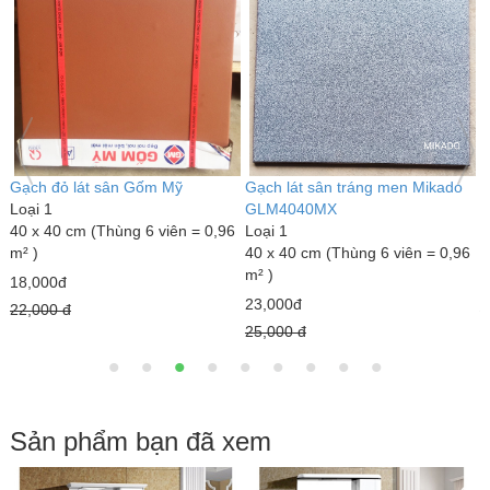
Gạch đỏ lát sân Gốm Mỹ
Gạch lát sân tráng men Mikado
G
Loại 1
GLM4040MX
L
40 x 40 cm (Thùng 6 viên = 0,96
Loại 1
3
m² )
40 x 40 cm (Thùng 6 viên = 0,96
m
m² )
18,000đ
7
23,000đ
22,000 đ
1
25,000 đ
Sản phẩm bạn đã xem