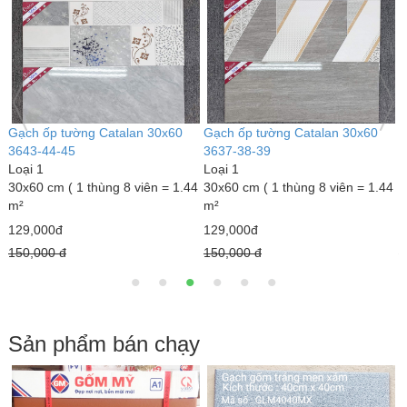
Gạch ốp tường Catalan 30x60
Gạch ốp tường Catalan 30x60
G
3643-44-45
3637-38-39
3
Loại 1
Loại 1
L
4
30x60 cm ( 1 thùng 8 viên = 1.44
30x60 cm ( 1 thùng 8 viên = 1.44
3
m²
m²
m
129,000đ
129,000đ
1
150,000 đ
150,000 đ
1
Sản phẩm bán chạy