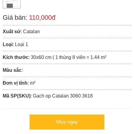
Giá bán:
110,000đ
Xuất sứ
: Catalan
Loại
: Loại 1
Kích thước
: 30x60 cm ( 1 thùng 8 viên = 1.44 m²
Màu sắc
:
Đơn vị tính
: m²
Mã SP(SKU)
: Gach op Catalan 3060 3618
Mua ngay