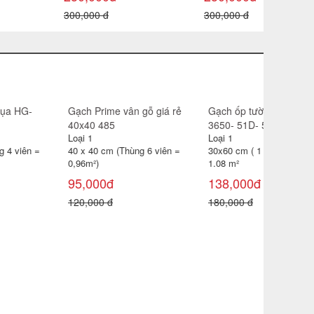
0,000 đ
200,000 đ
200,000 đ
ch lát 30x30 CP-HA309
Gạch catalan 60x60 6119
i 1
Loại 1
 x 30 cm (Thùng 11 viên =
60 x 60 cm (Thùng 4 viên =
99m²)
1,44m2)
85,000đ
115,000đ
0,000 đ
180,000 đ
Gạch đỏ lá
Loại 1
40 x 40 cm
0,96 m² )