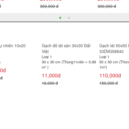
300,000 đ
300,000 đ
30
Gạch đỏ lát sân 30x30 Gốm
Gạch lát sân Prime 40x40
Gạ
Mỹ
SV4244
Loại 1
Loại 1
Loạ
30 x 30 cm (Thùng11viên = 0,99
40 x 40 cm (Thùng 6 viên =
30
m² )
0,96 m² )
0,
11,000đ
100,000đ
1
16,000 đ
120,000 đ
22