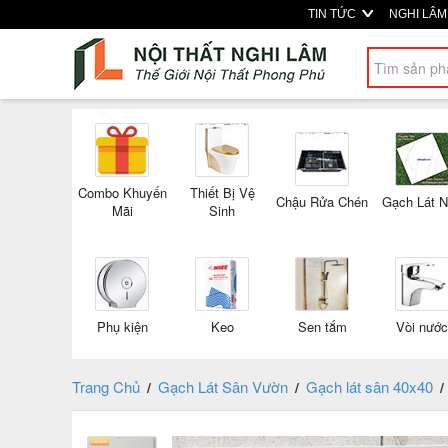
TIN TỨC
NGHI LÂ
Combo Khuyến
Thiết Bị Vệ
Chậu Rửa Chén
Gạch Lát 
Mãi
Sinh
Phụ kiện
Keo
Sen tắm
Vòi nước
Trang Chủ
Gạch Lát Sân Vườn
Gạch lát sân 40x40
/
/
/