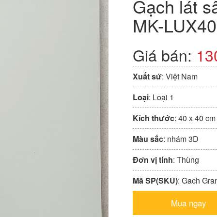
Gạch lát s
MK-LUX40
Giá bán:
13
Xuất sứ
: Việt Nam
Loại
: Loại 1
Kích thước
: 40 x 40 cm
Màu sắc
: nhám 3D
Đơn vị tính
: Thùng
Mã SP(SKU)
: Gach Gra
Mua ngay