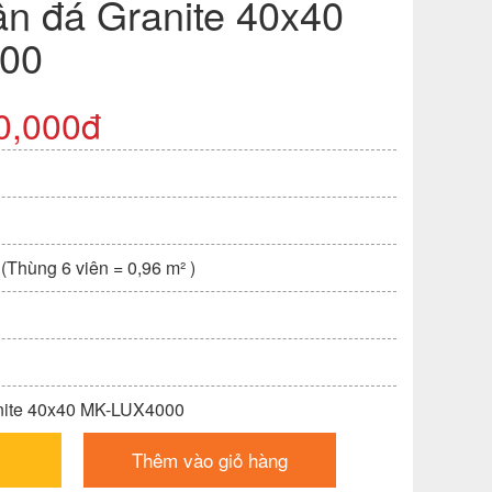
ân đá Granite 40x40
00
0,000đ
 (Thùng 6 viên = 0,96 m² )
nite 40x40 MK-LUX4000
Thêm vào giỏ hàng