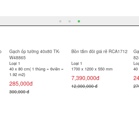
-ID
Bàn trang điểm gương Led
Gạch ốp tường 40x80 TK-
BỒ
GH-M100
W48015
Loại 1
Loại 1
Loạ
40 x 80 cm( 1 thùng = 6viên =
12
3,150,000đ
1.92 m2)
5,
268,000đ
6,
300,000 đ