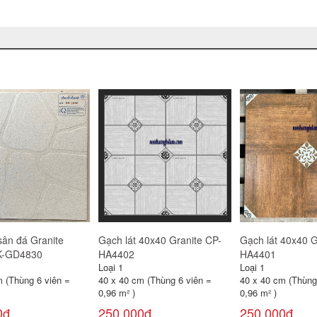
-
Gạch lát 40x40 Granite CP-
Gạch lát 40x40 Granite CP-
Gạ
HA4404
HA4405
HA
Loại 1
Loại 1
Loạ
40 x 40 cm (Thùng 6 viên =
40 x 40 cm (Thùng 6 viên =
40
0,96 m² )
0,96 m² )
0,9
250,000đ
250,000đ
2