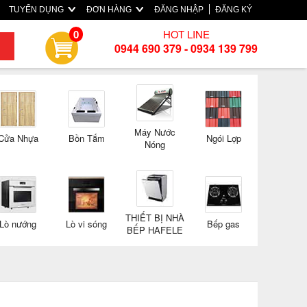
TUYỂN DỤNG
ĐƠN HÀNG
ĐĂNG NHẬP
ĐĂNG KÝ
HOT LINE
0
0944 690 379 - 0934 139 799
Máy Nước
Cửa Nhựa
Bồn Tắm
Ngói Lợp
Nóng
THIẾT BỊ NHÀ
Lò nướng
Lò vi sóng
Bếp gas
BẾP HAFELE