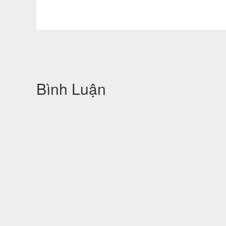
130,000đ
200,000 đ
Bình Luận