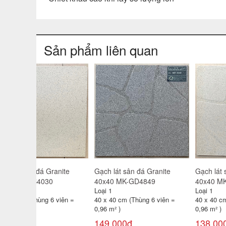
Sản phẩm liên quan
anite
Gạch lát 40x40 Granite CP-
Gạch lát 40x40 Granite CP
HA4402
HA4401
Loại 1
Loại 1
 viên =
40 x 40 cm (Thùng 6 viên =
40 x 40 cm (Thùng 6 viên =
0,96 m² )
0,96 m² )
250,000đ
250,000đ