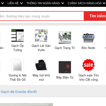
M
LIÊN HỆ
THÔNG TIN NGÂN HÀNG
CHÍNH SÁCH HÀNG HÓA
Tìm kiếm
Gạch Ốp
Gạch Lát Sân
Nền
Gạch Trang Trí
Bồn Nước
Tường
Vườn
Gương & Nội
Máy hút khử
Gạch sale Tồn
Bếp Điện Từ
Thất Đồ Gỗ
mùi
kho Cắt công
Gạch đá Granite 40x40