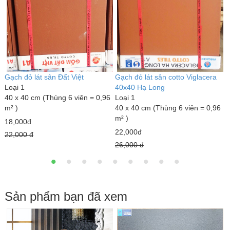
Gạch đỏ lát sân Đất Việt
Gạch đỏ lát sân cotto Viglacera
G
Loại 1
40x40 Hạ Long
L
40 x 40 cm (Thùng 6 viên = 0,96
Loại 1
3
m² )
40 x 40 cm (Thùng 6 viên = 0,96
1
m² )
18,000đ
2
22,000đ
22,000 đ
26,000 đ
Sản phẩm bạn đã xem