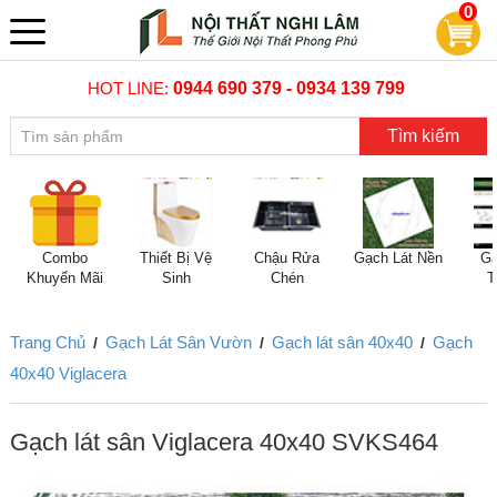
0
HOT LINE:
0944 690 379 - 0934 139 799
Tìm kiếm
Combo
Thiết Bị Vệ
Chậu Rửa
Gạch Lát Nền
Gạ
Khuyến Mãi
Sinh
Chén
T
Trang Chủ
Gạch Lát Sân Vườn
Gạch lát sân 40x40
Gạch
/
/
/
40x40 Viglacera
Gạch lát sân Viglacera 40x40 SVKS464