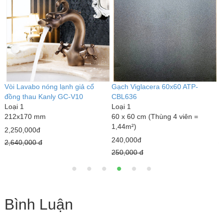
Vòi Lavabo nóng lạnh giả cổ
Gạch Viglacera 60x60 ATP-
G
đồng thau Kanly GC-V10
CBL636
L
Loại 1
Loại 1
3
212x170 mm
60 x 60 cm (Thùng 4 viên =
0
1,44m²)
2,250,000đ
1
240,000đ
2,640,000 đ
1
250,000 đ
Bình Luận