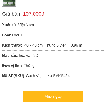
Giá bán:
107,000đ
Xuất sứ
: Việt Nam
Loại
: Loại 1
Kích thước
: 40 x 40 cm (Thùng 6 viên = 0,96 m² )
Màu sắc
: hoa văn 3D
Đơn vị tính
: Thùng
Mã SP(SKU)
: Gach Viglacera SVKS464
Mua ngay