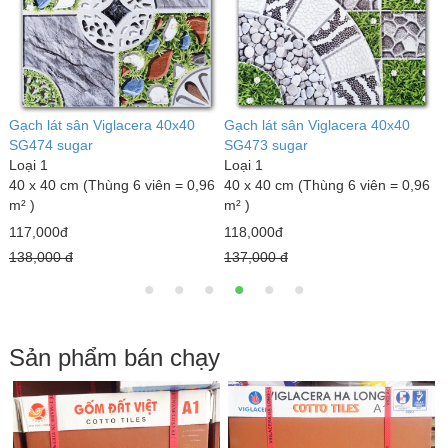
Gạch lát sân Viglacera 40x40
Gạch lát sân Viglacera 40x40
G
SG474 sugar
SG473 sugar
S
Loại 1
Loại 1
L
40 x 40 cm (Thùng 6 viên = 0,96
40 x 40 cm (Thùng 6 viên = 0,96
4
m² )
m² )
m
117,000đ
118,000đ
1
138,000 đ
137,000 đ
1
Sản phẩm bán chạy