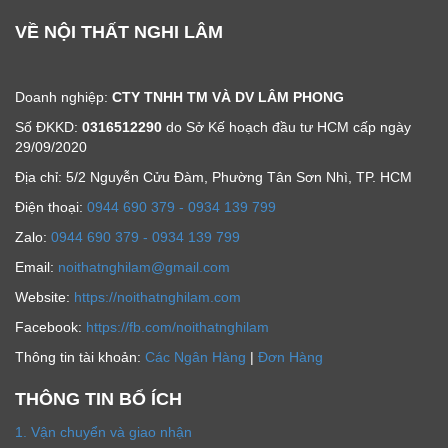
VỀ NỘI THẤT NGHI LÂM
Doanh nghiệp:
CTY TNHH TM VÀ DV LÂM PHONG
Số ĐKKD:
0316512290
do Sở Kế hoạch đầu tư HCM cấp ngày
29/09/2020
Địa chỉ: 5/2 Nguyễn Cửu Đàm, Phường Tân Sơn Nhì, TP. HCM
Ðiện thoại:
0944 690 379 - 0934 139 799
Zalo:
0944 690 379 - 0934 139 799
Email:
noithatnghilam@gmail.com
Website:
https://noithatnghilam.com
Facebook:
https://fb.com/noithatnghilam
Thông tin tài khoản:
Các Ngân Hàng
|
Đơn Hàng
THÔNG TIN BỔ ÍCH
1. Vận chuyển và giao nhận