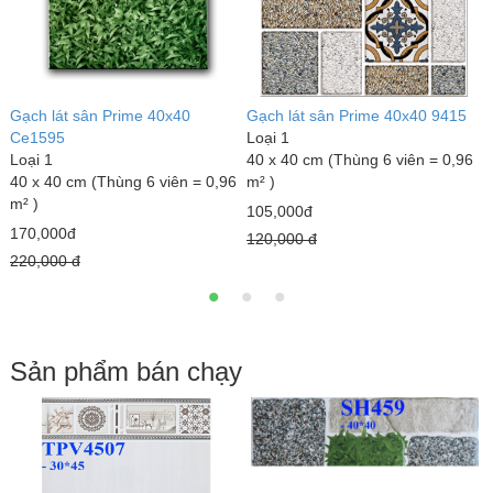
Gạch lát sân Prime 40x40
Gạch lát sân Prime 40x40 9415
G
Ce1595
Loại 1
L
Loại 1
40 x 40 cm (Thùng 6 viên = 0,96
4
40 x 40 cm (Thùng 6 viên = 0,96
m² )
m
m² )
105,000đ
1
170,000đ
120,000 đ
1
220,000 đ
Sản phẩm bán chạy
Đ
L
1
1