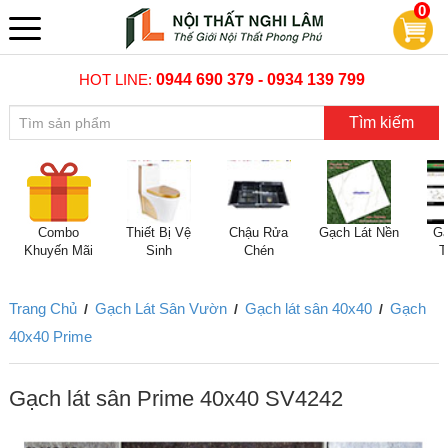
0
HOT LINE:
0944 690 379 - 0934 139 799
Tìm kiếm
Combo
Thiết Bị Vệ
Chậu Rửa
Gạch Lát Nền
Gạ
Khuyến Mãi
Sinh
Chén
T
Trang Chủ
Gạch Lát Sân Vườn
Gạch lát sân 40x40
Gạch
/
/
/
40x40 Prime
Gạch lát sân Prime 40x40 SV4242