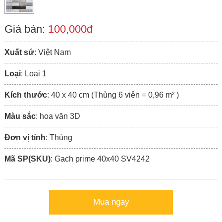
Giá bán:
100,000đ
Xuất sứ
: Việt Nam
Loại
: Loại 1
Kích thước
: 40 x 40 cm (Thùng 6 viên = 0,96 m² )
Màu sắc
: hoa văn 3D
Đơn vị tính
: Thùng
Mã SP(SKU)
: Gach prime 40x40 SV4242
Mua ngay