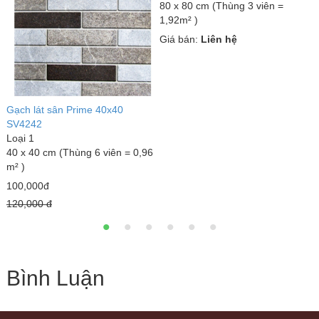
80 x 80 cm (Thùng 3 viên =
8
1,92m² )
1
Giá bán:
Liên hệ
G
Gạch lát sân Prime 40x40
SV4242
Loại 1
40 x 40 cm (Thùng 6 viên = 0,96
m² )
100,000đ
120,000 đ
Bình Luận