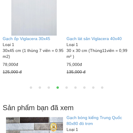
3
Gạch ốp Viglacera 30x45
Gạch lát sân Viglacera 40x40
Loại 1
Loại 1
30x45 cm (1 thùng 7 viên = 0.95
30 x 30 cm (Thùng11viên = 0,99
m2)
m² )
78,000đ
75,000đ
125,000 đ
135,000 đ
Sản phẩm bạn đã xem
06
Gạch bóng kiếng Trung Quốc
G
80x80 đỏ trơn
2
8
Loại 1
L