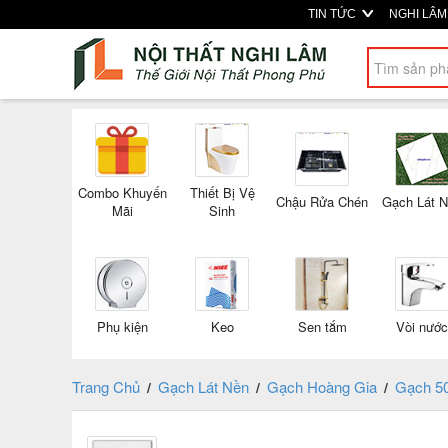
TIN TỨC
NGHI LÂ
Combo Khuyến
Thiết Bị Vệ
Chậu Rửa Chén
Gạch Lát 
Mãi
Sinh
Phụ kiện
Keo
Sen tắm
Vòi nước
Trang Chủ
Gạch Lát Nền
Gạch Hoàng Gia
Gạch 5
/
/
/