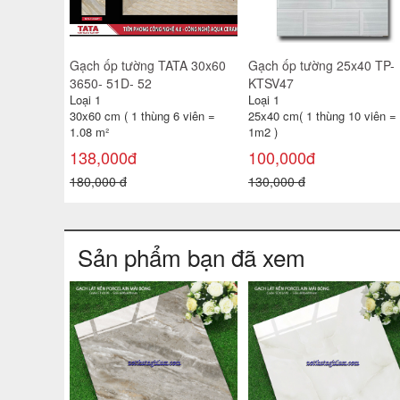
0 6119
Gạch đỏ lát sân Đất Việt
Gạch đỏ lát sân cotto
Viglacera 40x40 Hạ Long
Loại 1
Loại 1
 viên =
40 x 40 cm (Thùng 6 viên =
40 x 40 cm (Thùng 6 viên =
0,96 m² )
0,96 m² )
18,000đ
22,000đ
22,000 đ
26,000 đ
Sản phẩm bạn đã xem