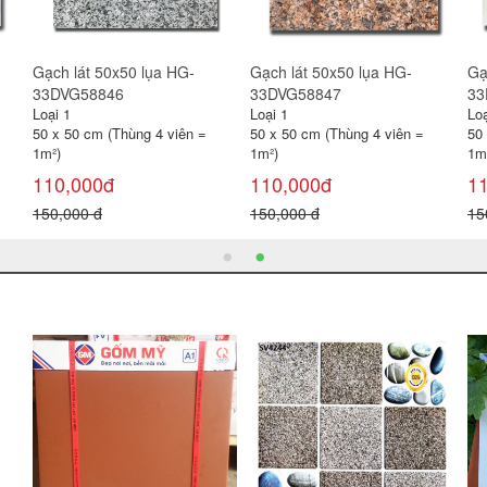
Gạch lát 50x50 lụa HG-
Gạch lát 50x50 lụa HG-
Gạ
33DVG58844
33DVG58846
33
Loại 1
Loại 1
Loạ
50 x 50 cm (Thùng 4 viên =
50 x 50 cm (Thùng 4 viên =
50
1m²)
1m²)
1m
110,000đ
110,000đ
1
150,000 đ
150,000 đ
15