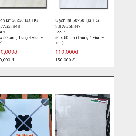
ch lát 50x50 lụa HG-
Gạch lát 50x50 lụa HG-
Gạch lát 
DVG58847
33DVG58848
33DVG58
i 1
Loại 1
Loại 1
 x 50 cm (Thùng 4 viên =
50 x 50 cm (Thùng 4 viên =
50 x 50 cm
²)
1m²)
1m²)
10,000đ
110,000đ
110,000
0,000 đ
150,000 đ
150,000 đ