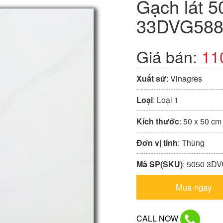
Gạch lát 5
33DVG588
Giá bán:
11
Xuất sứ
: Vinagres
Loại
: Loại 1
Kích thước
: 50 x 50 cm
Đơn vị tính
: Thùng
Mã SP(SKU)
: 5050 3D
Mua ngay
CALL NOW