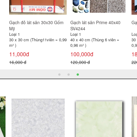
Gạch tàu 30x30
Gạch lát sân cotto Viglacera
Gạ
40x40 D404
Loại 1
Loại 1
Loạ
30 x 30 cm (Bó11 viên = 0,99m²
40 x 40 cm (Thùng 6 viên =
40
)
0,96 m² )
0,9
11,000đ
126,000đ
1
20,000 đ
155,000 đ
22