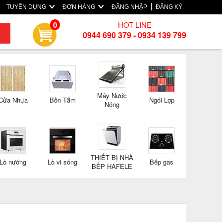
TUYỂN DỤNG
ĐƠN HÀNG
ĐĂNG NHẬP
ĐĂNG KÝ
HOT LINE
0
0944 690 379 - 0934 139 799
Máy Nước
Cửa Nhựa
Bồn Tắm
Ngói Lợp
Nóng
THIẾT BỊ NHÀ
Lò nướng
Lò vi sóng
Bếp gas
BẾP HAFELE