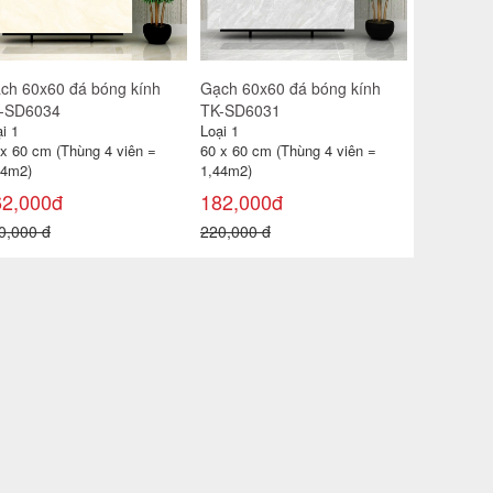
ch Prime 80x80 8907
Gạch 60x60 Men nhám
Gạch 60x6
KITOSG-6526
TK-FP613
i 1
Loại 1
Loại 1
 x 80 cm (Thùng 3 viên =
60 x 60 cm (Thùng 4 viên =
60 x 60 cm
92m²)
1,44m2)
1,44m2)
76,000đ
152,000đ
180,000
0,000 đ
179,000 đ
200,000 đ