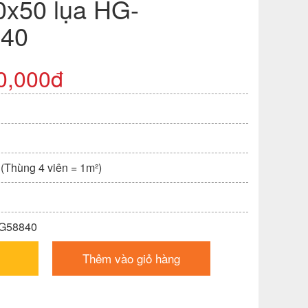
0x50 lụa HG-
40
0,000đ
 (Thùng 4 viên = 1m²)
VG58840
Thêm vào giỏ hàng