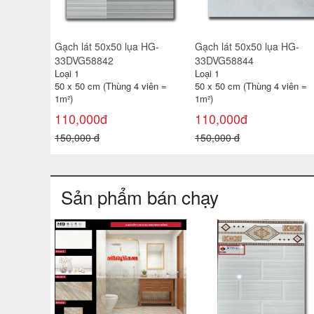
 HG-
Gạch lát 50x50 lụa HG-
Gạch lát 50x50 lụa HG-
33DVG58841
33DVG58842
Loại 1
Loại 1
 viên =
50 x 50 cm (Thùng 4 viên =
50 x 50 cm (Thùng 4 viên =
1m²)
1m²)
110,000đ
110,000đ
150,000 đ
150,000 đ
Sản phẩm bán chạy