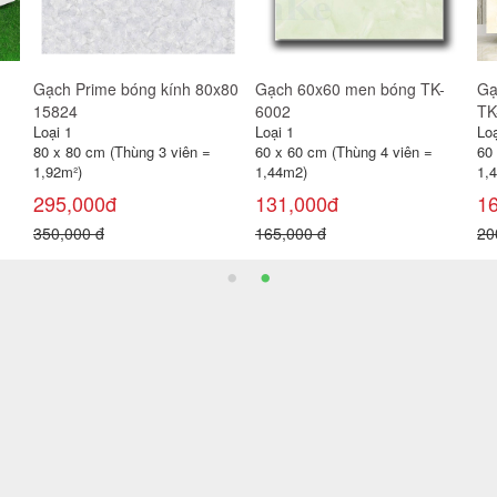
Gạch lát sân 50x50 NL-
Gạch Prime đá bóng kính
Gạ
KR5855
60x60 TP15631D
Loại 1
Loại 1
Loạ
50 x 50 cm (Thùng 4 viên = 1
60 x 60 cm (Thùng 4 viên =
80
m² )
1,44m²)
1,
120,000đ
200,000đ
2
150,000 đ
220,000 đ
32