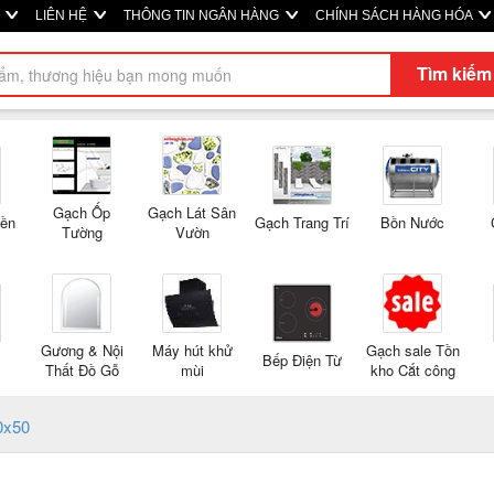
M
LIÊN HỆ
THÔNG TIN NGÂN HÀNG
CHÍNH SÁCH HÀNG HÓA
Tìm kiếm
Gạch Ốp
Gạch Lát Sân
Nền
Gạch Trang Trí
Bồn Nước
Tường
Vườn
Gương & Nội
Máy hút khử
Gạch sale Tồn
Bếp Điện Từ
Thất Đồ Gỗ
mùi
kho Cắt công
0x50