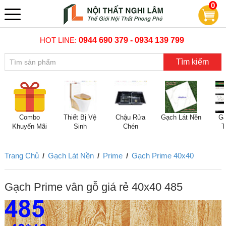
0
HOT LINE:
0944 690 379 - 0934 139 799
Tìm kiếm
Combo
Thiết Bị Vệ
Chậu Rửa
Gạch Lát Nền
Gạ
Khuyến Mãi
Sinh
Chén
T
Trang Chủ
Gạch Lát Nền
Prime
Gạch Prime 40x40
/
/
/
Gạch Prime vân gỗ giá rẻ 40x40 485