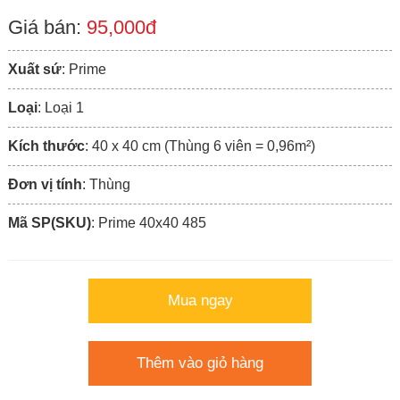
Giá bán:
95,000đ
Xuất sứ
: Prime
Loại
: Loại 1
Kích thước
: 40 x 40 cm (Thùng 6 viên = 0,96m²)
Đơn vị tính
: Thùng
Mã SP(SKU)
: Prime 40x40 485
Mua ngay
Thêm vào giỏ hàng