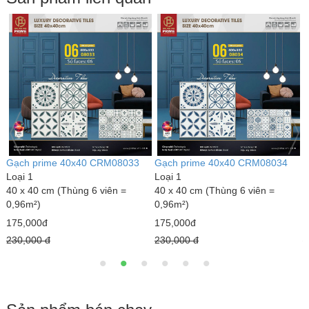
Gạch prime 40x40 CRM08004
Gạch prime 40x40 CRM08003
G
Loại 1
Loại 1
L
40 x 40 cm (Thùng 6 viên =
40 x 40 cm (Thùng 6 viên =
4
0,96m²)
0,96m²)
0
175,000đ
175,000đ
1
230,000 đ
230,000 đ
2