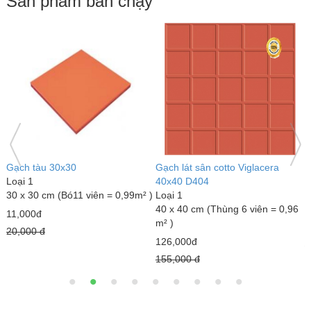
Sản phẩm bán chạy
Gạch đỏ lát sân Gốm Mỹ
Gạch lát sân tráng men Mikado
Loại 1
GLM4040MX
40 x 40 cm (Thùng 6 viên = 0,96
Loại 1
96
m² )
40 x 40 cm (Thùng 6 viên = 0,96
m² )
18,000đ
23,000đ
22,000 đ
25,000 đ