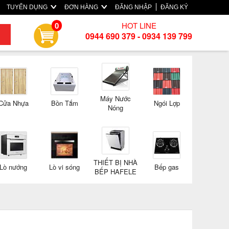
TUYỂN DỤNG
ĐƠN HÀNG
ĐĂNG NHẬP
ĐĂNG KÝ
HOT LINE
0
0944 690 379 - 0934 139 799
Máy Nước
Cửa Nhựa
Bồn Tắm
Ngói Lợp
Nóng
THIẾT BỊ NHÀ
Lò nướng
Lò vi sóng
Bếp gas
BẾP HAFELE