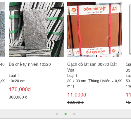
Gạch đỏ lát sân 30x30 Gốm
Gạch lát sân Prime 40x40
Gạ
Mỹ
SV4244
Loại 1
Loại 1
Loạ
30 x 30 cm (Thùng11viên = 0,99
40 x 40 cm (Thùng 6 viên =
30
m² )
0,96 m² )
0,
11,000đ
100,000đ
1
16,000 đ
120,000 đ
22