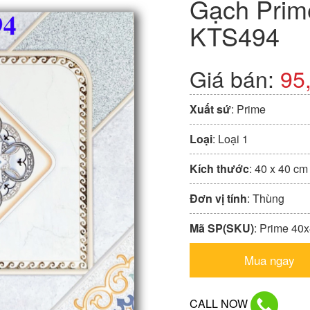
Gạch Prime
KTS494
Giá bán:
95
Xuất sứ
: Prime
Loại
: Loại 1
Kích thước
: 40 x 40 cm
Đơn vị tính
: Thùng
Mã SP(SKU)
: Prime 40
Mua ngay
CALL NOW