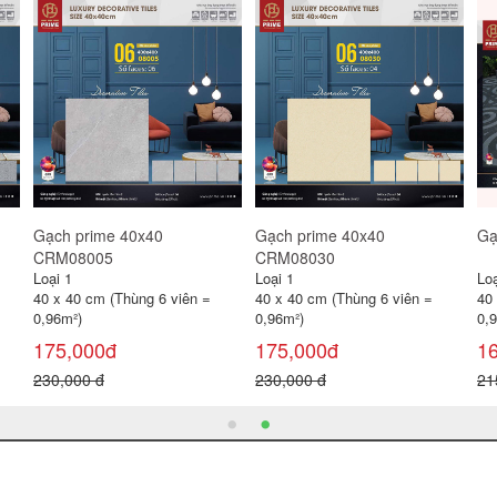
Gạch prime 40x40
Gạch prime 40x40
Gạ
CRM08033
CRM08034
CR
Loại 1
Loại 1
Loạ
40 x 40 cm (Thùng 6 viên =
40 x 40 cm (Thùng 6 viên =
40
0,96m²)
0,96m²)
0,
175,000đ
175,000đ
1
230,000 đ
230,000 đ
23