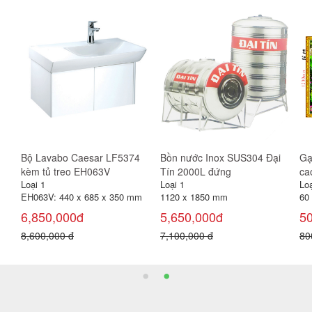
men
Gạch lát sân Viglacera 40x40
Gạch ốp tường Vitaly 30x60
Gạ
SH439
W3673
và
Loại 1
Loại 1
Loạ
40 x 40 cm (Thùng 6 viên =
30x60 cm ( 1 thùng 8 viên =
20
0,96 m² )
1.44 m²
3
106,000đ
125,000đ
50
135,000 đ
150,000 đ