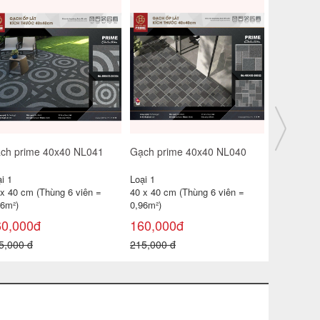
ch prime 40x40
Gạch prime 40x40
Gạch prim
M08004
CRM08003
CRM0800
i 1
Loại 1
Loại 1
 x 40 cm (Thùng 6 viên =
40 x 40 cm (Thùng 6 viên =
40 x 40 cm
96m²)
0,96m²)
0,96m²)
75,000đ
175,000đ
175,000
0,000 đ
230,000 đ
230,000 đ