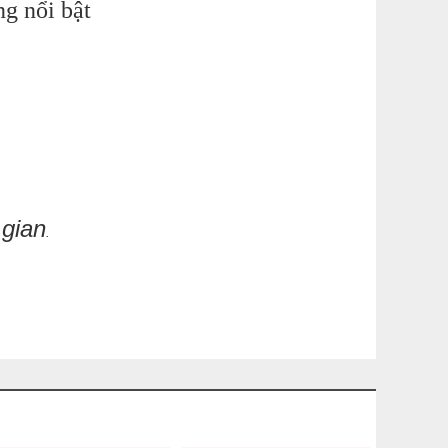
ng nổi bật
 gian
.