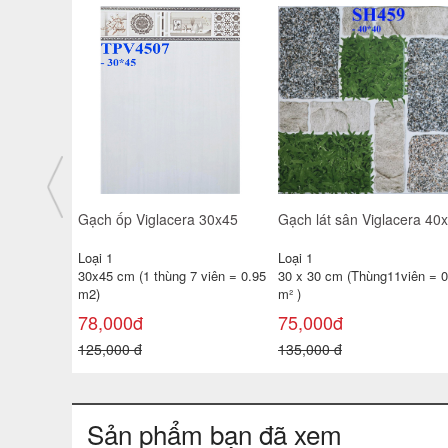
giá rẻ
Gạch ốp tường TATA 30x60
Gạch ốp tường 25x40 TP-
3650- 51D- 52
KTSV47
Loại 1
Loại 1
 viên =
30x60 cm ( 1 thùng 6 viên =
25x40 cm( 1 thùng 10 viên =
1.08 m²
1m2 )
138,000đ
100,000đ
180,000 đ
130,000 đ
Sản phẩm bạn đã xem