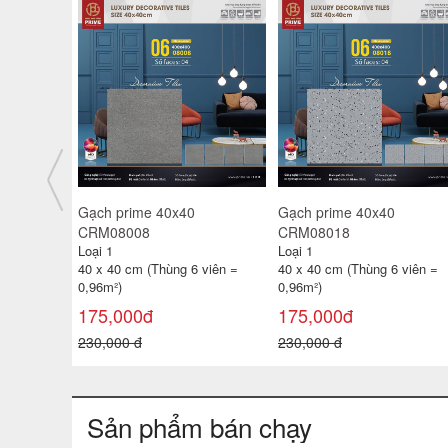
Gạch prime 40x40 NL042
Gạch prime 40x40
 NL040
CRM08035
Loại 1
Loại 1
40 x 40 cm (Thùng 6 viên =
40 x 40 cm (Thùng 6 viên =
 viên =
0,96m²)
0,96m²)
175,000đ
175,000đ
230,000 đ
230,000 đ
Sản phẩm bán chạy