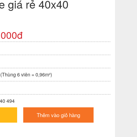
 giá rẻ 40x40
,000đ
 (Thùng 6 viên = 0,96m²)
x40 494
Thêm vào giỏ hàng