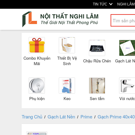
TIN TỨC
NGHI LÂ
Combo Khuyến
Thiết Bị Vệ
Chậu Rửa Chén
Gạch Lát 
Mãi
Sinh
Phụ kiện
Keo
Sen tắm
Vòi nước
Trang Chủ
Gạch Lát Nền
Prime
Gạch Prime 40x40
/
/
/