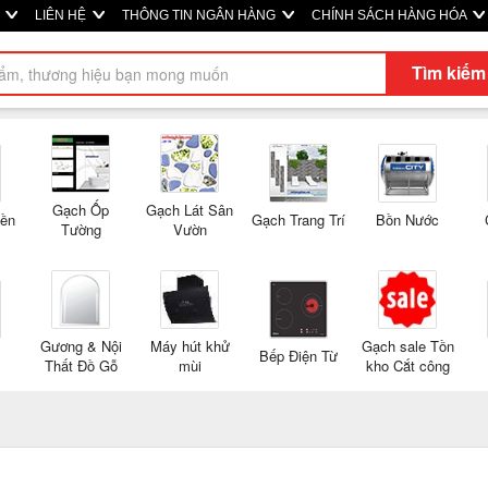
M
LIÊN HỆ
THÔNG TIN NGÂN HÀNG
CHÍNH SÁCH HÀNG HÓA
Tìm kiếm
Gạch Ốp
Gạch Lát Sân
Nền
Gạch Trang Trí
Bồn Nước
Tường
Vườn
Gương & Nội
Máy hút khử
Gạch sale Tồn
Bếp Điện Từ
Thất Đồ Gỗ
mùi
kho Cắt công