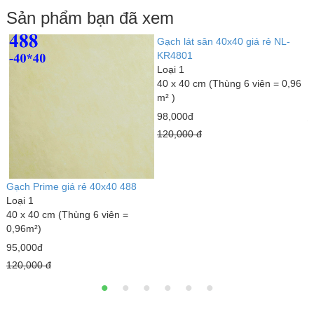
Sản phẩm bạn đã xem
Gạch lát sân 40x40 giá rẻ NL-
B
KR4801
2
Loại 1
L
40 x 40 cm (Thùng 6 viên = 0,96
1
m² )
6
98,000đ
8
120,000 đ
Gạch Prime giá rẻ 40x40 488
Loại 1
40 x 40 cm (Thùng 6 viên =
0,96m²)
95,000đ
120,000 đ