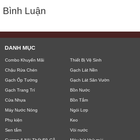
Bình Luận
DANH MỤC
Combo Khuyến Mãi
Thiết Bị Vệ Sinh
Chậu Rửa Chén
Gạch Lát Nền
Gạch Ốp Tường
Gạch Lát Sân Vườn
Gạch Trang Trí
Bồn Nước
Cửa Nhựa
Bồn Tắm
Máy Nước Nóng
Ngói Lợp
Phụ kiện
Keo
Sen tắm
Vòi nước
Gương & Nội Thất Đồ Gỗ
Máy hút khử mùi