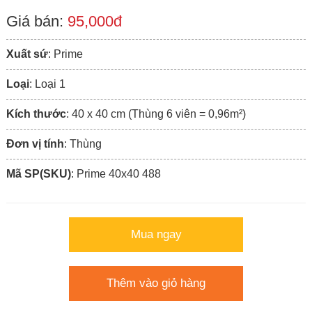
Giá bán:
95,000đ
Xuất sứ
: Prime
Loại
: Loại 1
Kích thước
: 40 x 40 cm (Thùng 6 viên = 0,96m²)
Đơn vị tính
: Thùng
Mã SP(SKU)
: Prime 40x40 488
Mua ngay
Thêm vào giỏ hàng