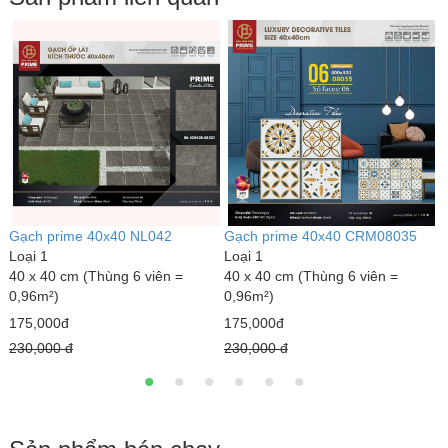
Gạch prime 40x40 NL042
Gạch prime 40x40 CRM08035
G
Loại 1
Loại 1
L
40 x 40 cm (Thùng 6 viên =
40 x 40 cm (Thùng 6 viên =
4
0,96m²)
0,96m²)
0
175,000đ
175,000đ
1
230,000 đ
230,000 đ
2