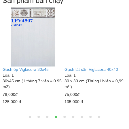
Sản phẩm bán chạy
Đ
L
1
1
3
Gạch ốp Viglacera 30x45
Gạch lát sân Viglacera 40x40
Loại 1
Loại 1
30x45 cm (1 thùng 7 viên = 0.95
30 x 30 cm (Thùng11viên = 0,99
m2)
m² )
78,000đ
75,000đ
125,000 đ
135,000 đ