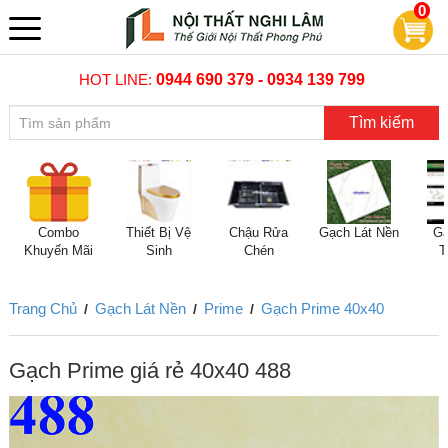
0
HOT LINE:
0944 690 379 - 0934 139 799
Tìm kiếm
Combo
Thiết Bị Vệ
Chậu Rửa
Gạch Lát Nền
Gạ
Khuyến Mãi
Sinh
Chén
T
Trang Chủ
Gạch Lát Nền
Prime
Gạch Prime 40x40
/
/
/
Gạch Prime giá rẻ 40x40 488