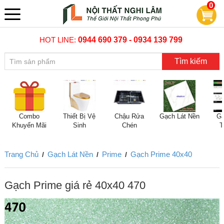
0
HOT LINE:
0944 690 379 - 0934 139 799
Tìm kiếm
Combo
Thiết Bị Vệ
Chậu Rửa
Gạch Lát Nền
Gạ
Khuyến Mãi
Sinh
Chén
T
Trang Chủ
Gạch Lát Nền
Prime
Gạch Prime 40x40
/
/
/
Gạch Prime giá rẻ 40x40 470