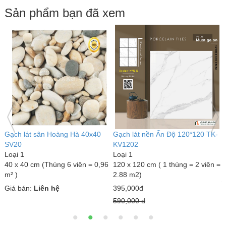
Sản phẩm bạn đã xem
ao
Gạch lát sân Hoàng Hà 40x40
Gạch lát nền Ấn Độ 120*120 TK-
S
SV20
KV1202
S
Loại 1
Loại 1
L
40 x 40 cm (Thùng 6 viên = 0,96
120 x 120 cm ( 1 thùng = 2 viên =
1
m² )
2.88 m2)
3
Giá bán:
Liên hệ
395,000đ
590,000 đ