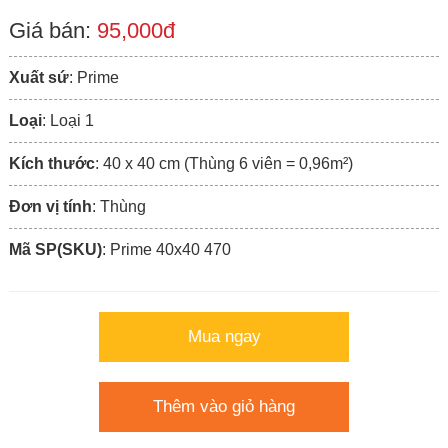
Giá bán:
95,000đ
Xuất sứ
: Prime
Loại
: Loại 1
Kích thước
: 40 x 40 cm (Thùng 6 viên = 0,96m²)
Đơn vị tính
: Thùng
Mã SP(SKU)
: Prime 40x40 470
Mua ngay
Thêm vào giỏ hàng