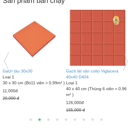
Sản phẩm bán chạy
Gạch tàu 30x30
Gạch lát sân cotto Viglacera
G
Loại 1
40x40 D404
L
30 x 30 cm (Bó11 viên = 0,99m² )
Loại 1
4
40 x 40 cm (Thùng 6 viên = 0,96
m
11,000đ
m² )
1
20,000 đ
126,000đ
2
155,000 đ