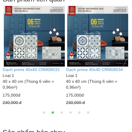
Gạch prime 40x40 CRM08033
Gạch prime 40x40 CRM08034
G
Loại 1
Loại 1
L
40 x 40 cm (Thùng 6 viên =
40 x 40 cm (Thùng 6 viên =
4
0,96m²)
0,96m²)
0
175,000đ
175,000đ
1
230,000 đ
230,000 đ
2