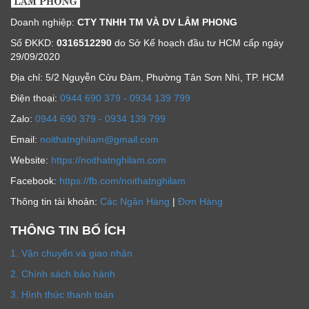
Doanh nghiệp:
CTY TNHH TM VÀ DV LÂM PHONG
Số ĐKKD:
0316512290
do Sở Kế hoạch đầu tư HCM cấp ngày
29/09/2020
Địa chỉ: 5/2 Nguyễn Cửu Đàm, Phường Tân Sơn Nhì, TP. HCM
Ðiện thoại:
0944 690 379 - 0934 139 799
Zalo:
0944 690 379 - 0934 139 799
Email:
noithatnghilam@gmail.com
Website:
https://noithatnghilam.com
Facebook:
https://fb.com/noithatnghilam
Thông tin tài khoản:
Các Ngân Hàng
|
Đơn Hàng
THÔNG TIN BỔ ÍCH
1. Vận chuyển và giao nhận
2. Chính sách bảo hành
3. Hình thức thanh toán