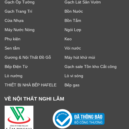
Gạch Ốp Tường
Gạch Lát Sân Vườn
Gạch Trang Trí
Bồn Nước
Cửa Nhựa
Bồn Tắm
Máy Nước Nóng
Ngói Lợp
Phụ kiện
Keo
Sen tắm
Vòi nước
Gương & Nội Thất Đồ Gỗ
Máy hút khử mùi
Bếp Điện Từ
Gạch sale Tồn kho Cắt công
Lò nướng
Lò vi sóng
THIẾT BỊ NHÀ BẾP HAFELE
Bếp gas
VỀ NỘI THẤT NGHI LÂM