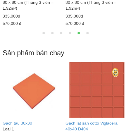
80 x 80 cm (Thùng 3 viên =
80 x 80 cm (Thùng 3 viên =
8
1,92m²)
1,92m²)
1
335,000đ
335,000đ
3
570,000 đ
570,000 đ
5
Sản phẩm bán chạy
Gạch tàu 30x30
Gạch lát sân cotto Viglacera
G
Loại 1
40x40 D404
L