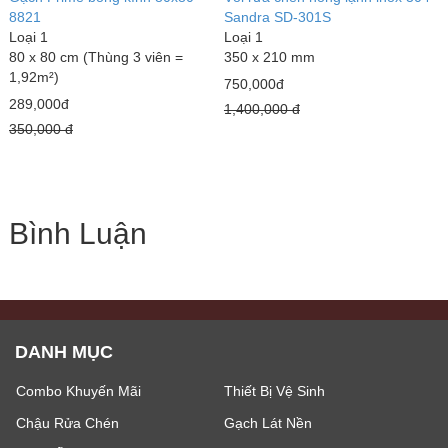
8821
Sandra SD-301S
Loại 1
Loại 1
80 x 80 cm (Thùng 3 viên =
350 x 210 mm
1,92m²)
750,000đ
289,000đ
1,400,000 đ
350,000 đ
Bình Luận
DANH MỤC
Combo Khuyến Mãi
Thiết Bị Vệ Sinh
Chậu Rửa Chén
Gạch Lát Nền