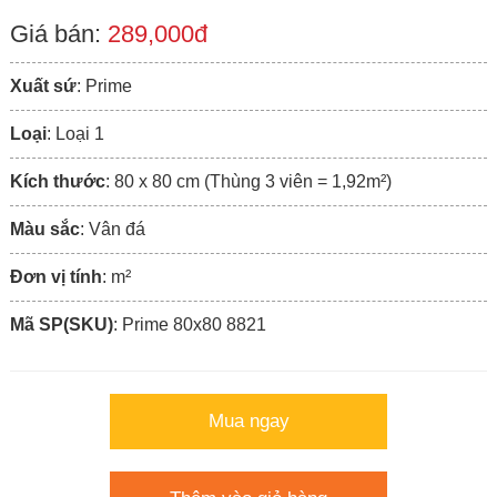
Giá bán:
289,000đ
Xuất sứ
: Prime
Loại
: Loại 1
Kích thước
: 80 x 80 cm (Thùng 3 viên = 1,92m²)
Màu sắc
: Vân đá
Đơn vị tính
: m²
Mã SP(SKU)
: Prime 80x80 8821
Mua ngay