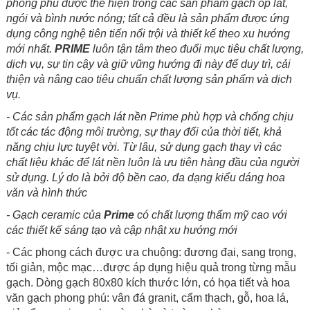
phong phú được thể hiện trong các sản phẩm gạch ốp lát,
ngói và bình nước nóng; tất cả đều là sản phẩm được ứng
dụng công nghệ tiên tiến nổi trội và thiết kế theo xu hướng
mới nhất.
PRIME
luôn tận tâm theo đuổi mục tiêu chất lượng,
dịch vụ, sự tin cậy và giữ vững hướng đi này để duy trì, cải
thiện và nâng cao tiêu chuẩn chất lượng sản phẩm và dịch
vụ.
- Các sản phẩm gạch lát nền Prime phù hợp và chống chịu
tốt các tác động môi trường, sự thay đổi của thời tiết, khả
năng chịu lực tuyệt vời. Từ lâu, sử dụng gạch thay vì các
chất liệu khác để lát nền luôn là ưu tiên hàng đầu của người
sử dụng. Lý do là bởi độ bền cao, đa dạng kiểu dáng hoa
văn và hình thức
- Gạch ceramic của
Prime
có chất lượng thẩm mỹ cao với
các thiết kế sáng tạo và cập nhật xu hướng mới
- Các phong cách được ưa chuộng: đương đại, sang trọng,
tối giản, mộc mạc…được áp dụng hiệu quả trong từng mẫu
gạch. Dòng gạch 80x80 kích thước lớn, có họa tiết và hoa
văn gạch phong phú: vân đá granit, cẩm thạch, gỗ, hoa lá,