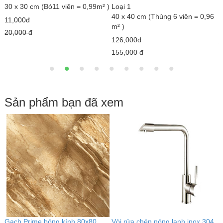
30 x 30 cm (Bó11 viên = 0,99m² )
Loại 1
4
40 x 40 cm (Thùng 6 viên = 0,96
m
11,000đ
m² )
1
20,000 đ
126,000đ
2
155,000 đ
Sản phẩm bạn đã xem
Gạch Prime bóng kính 80x80
Vòi rửa chén nóng lạnh inox 304