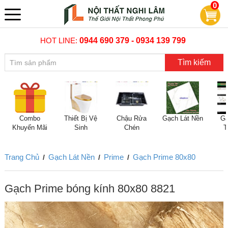
0
HOT LINE:
0944 690 379 - 0934 139 799
Tìm kiếm
Combo
Thiết Bị Vệ
Chậu Rửa
Gạch Lát Nền
Gạ
Khuyến Mãi
Sinh
Chén
T
Trang Chủ
Gạch Lát Nền
Prime
Gạch Prime 80x80
/
/
/
Gạch Prime bóng kính 80x80 8821