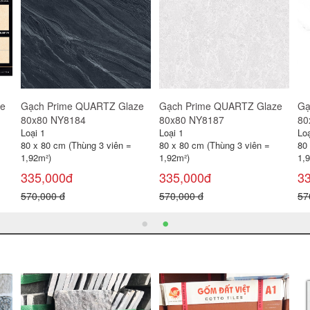
ze
Gạch Prime QUARTZ Glaze
Gạch Prime QUARTZ Glaze
Gạ
80x80 NY08174
80x80 NY08182
80
Loại 1
Loại 1
Loạ
80 x 80 cm (Thùng 3 viên =
80 x 80 cm (Thùng 3 viên =
80
1,92m²)
1,92m²)
1,
345,000đ
345,000đ
3
570,000 đ
570,000 đ
57