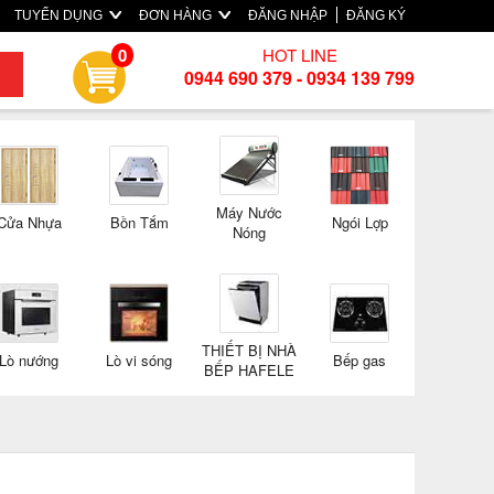
TUYỂN DỤNG
ĐƠN HÀNG
ĐĂNG NHẬP
ĐĂNG KÝ
HOT LINE
0
0944 690 379 - 0934 139 799
Máy Nước
Cửa Nhựa
Bồn Tắm
Ngói Lợp
Nóng
THIẾT BỊ NHÀ
Lò nướng
Lò vi sóng
Bếp gas
BẾP HAFELE