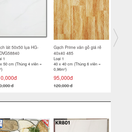
ch lát 30x30 CP-HA309
Gạch catalan 60x60 6119
Gạch đỏ lá
i 1
Loại 1
Loại 1
 x 30 cm (Thùng 11 viên =
60 x 60 cm (Thùng 4 viên =
40 x 40 cm
99m²)
1,44m2)
0,96 m² )
85,000đ
115,000đ
18,000đ
0,000 đ
180,000 đ
22,000 đ