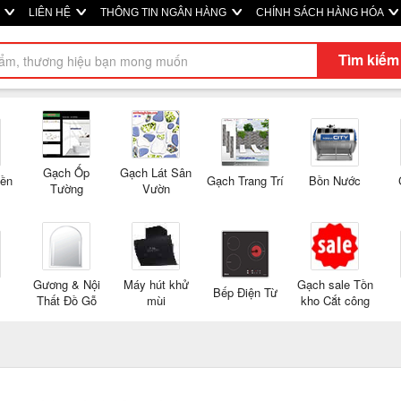
M
LIÊN HỆ
THÔNG TIN NGÂN HÀNG
CHÍNH SÁCH HÀNG HÓA
Tìm kiếm
Gạch Ốp
Gạch Lát Sân
Nền
Gạch Trang Trí
Bồn Nước
Tường
Vườn
Gương & Nội
Máy hút khử
Gạch sale Tồn
Bếp Điện Từ
Thất Đồ Gỗ
mùi
kho Cắt công