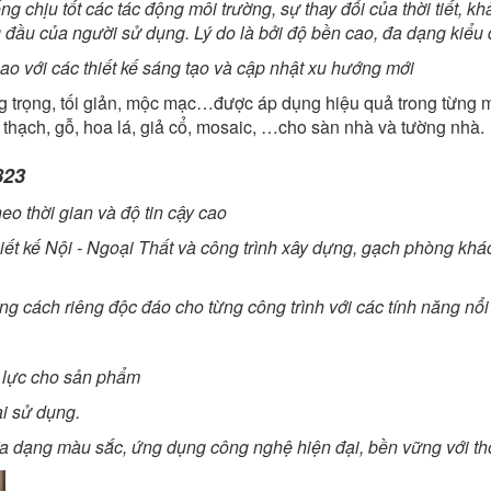
chịu tốt các tác động môi trường, sự thay đổi của thời tiết, khả
àng đầu của người sử dụng. Lý do là bởi độ bền cao, đa dạng kiể
o với các thiết kế sáng tạo và cập nhật xu hướng mới
 trọng, tối giản, mộc mạc…được áp dụng hiệu quả trong từng 
 thạch, gỗ, hoa lá, giả cổ, mosaic, …cho sàn nhà và tường nhà.
823
eo thời gian và độ tin cậy cao
iết kế Nội - Ngoại Thất và công trình xây dựng, gạch phòng kh
 cách riêng độc đáo cho từng công trình với các tính năng nổi
u lực cho sản phẩm
i sử dụng.
h, đa dạng màu sắc, ứng dụng công nghệ hiện đại, bền
vững với th