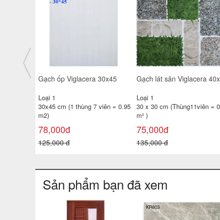
giá rẻ
Gạch ốp tường TATA 30x60
Gạch ốp tường 25x40 TP-
3650- 51D- 52
KTSV47
Loại 1
Loại 1
 viên =
30x60 cm ( 1 thùng 6 viên =
25x40 cm( 1 thùng 10 viên =
1.08 m²
1m2 )
138,000đ
100,000đ
180,000 đ
130,000 đ
Sản phẩm bạn đã xem