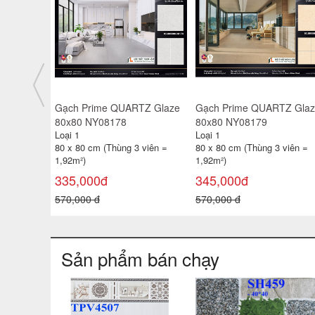
TZ Glaze
Gạch Prime QUARTZ Glaze
Gạch Prime QUARTZ Gla
80x80 NY08177
80x80 NY08187
Loại 1
Loại 1
 viên =
80 x 80 cm (Thùng 3 viên =
80 x 80 cm (Thùng 3 viên =
1,92m²)
1,92m²)
345,000đ
335,000đ
570,000 đ
570,000 đ
Sản phẩm bán chạy