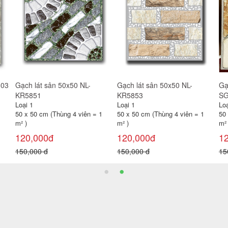
898
Gạch Viglacera 80x80 TB881
Gạch Viglacera 80x80
CỬ
TB8861
Y@
Loại 1
Loại 1
Loạ
80 x 80 cm (Thùng 3 viên =
80 x 80 cm (Thùng 3 viên =
80
1,92m²)
1,92m²)
2,
230,000đ
235,000đ
2,
300,000 đ
300,000 đ