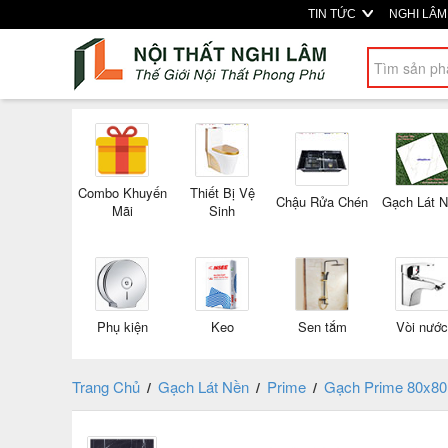
TIN TỨC
NGHI LÂ
Combo Khuyến
Thiết Bị Vệ
Chậu Rửa Chén
Gạch Lát 
Mãi
Sinh
Phụ kiện
Keo
Sen tắm
Vòi nước
Trang Chủ
Gạch Lát Nền
Prime
Gạch Prime 80x80
/
/
/