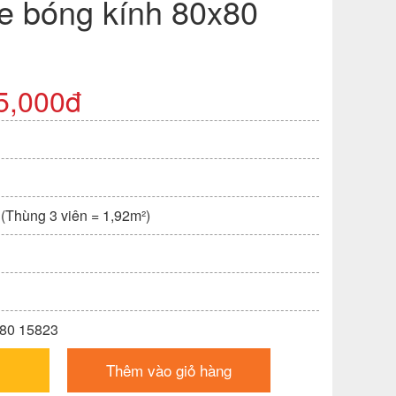
e bóng kính 80x80
5,000đ
 (Thùng 3 viên = 1,92m²)
x80 15823
Thêm vào giỏ hàng