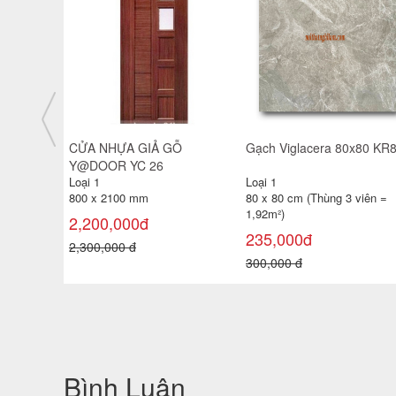
0x80 KR801
Gạch Prime bóng kính 80x80
Gạch Viglacera 80x80 TB
15823
Loại 1
Loại 1
 viên =
80 x 80 cm (Thùng 3 viên =
80 x 80 cm (Thùng 3 viên =
1,92m²)
1,92m²)
295,000đ
230,000đ
350,000 đ
300,000 đ
Bình Luận