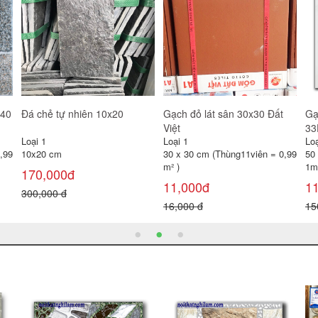
Gạch đỏ lát sân 30x30 Gốm
Gạch lát sân Prime 40x40
Gạ
Mỹ
SV4244
Loại 1
Loại 1
Loạ
30 x 30 cm (Thùng11viên = 0,99
40 x 40 cm (Thùng 6 viên =
30
m² )
0,96 m² )
0,
11,000đ
100,000đ
1
16,000 đ
120,000 đ
22