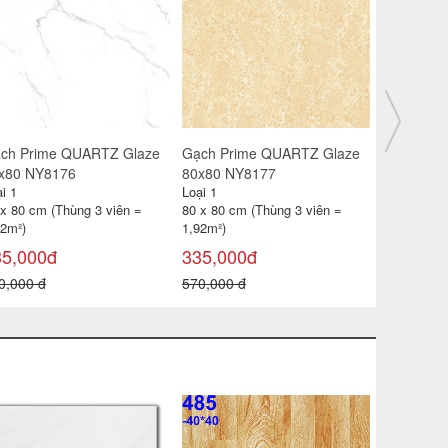
ch Prime QUARTZ Glaze
Gạch Prime QUARTZ Glaze
Gạch Pri
x80 NY08184
80x80 NY08176
80x80 NY
i 1
Loại 1
Loại 1
 x 80 cm (Thùng 3 viên =
80 x 80 cm (Thùng 3 viên =
80 x 80 cm
92m²)
1,92m²)
1,92m²)
35,000đ
345,000đ
335,000
0,000 đ
570,000 đ
570,000 đ