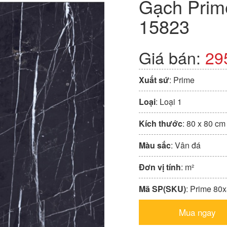
Gạch Prim
15823
Giá bán:
29
Xuất sứ
: Prime
Loại
: Loại 1
Kích thước
: 80 x 80 cm
Màu sắc
: Vân đá
Đơn vị tính
: m²
Mã SP(SKU)
: Prime 80
Mua ngay