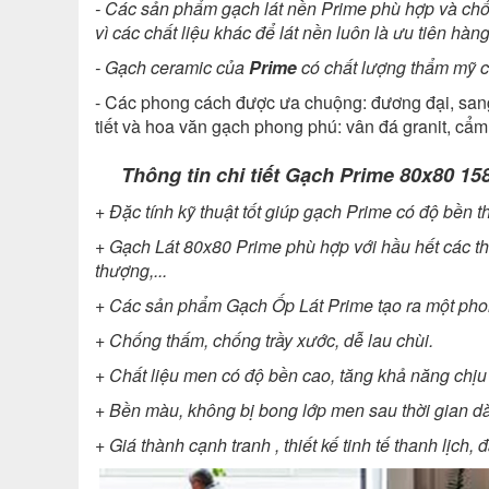
- Các sản phẩm gạch lát nền Prime phù hợp và chống 
vì các chất liệu khác để lát nền luôn là ưu tiên h
- Gạch ceramic của
Prime
có chất lượng thẩm mỹ ca
- Các phong cách được ưa chuộng: đương đại, sang
tiết và hoa văn gạch phong phú: vân đá granit, cẩm
Thông tin chi tiết Gạch Prime 80x80 15
+
Đặc tính kỹ thuật tốt giúp gạch Prime có độ bền th
+
Gạch Lát 80x80 Prime phù hợp với hầu hết các th
thượng,...
+ Các sản phẩm Gạch Ốp Lát Prime tạo ra một phong
+
Chống thấm, chống trầy xước, dễ lau chùi.
+
Chất liệu men có độ bền cao, tăng khả năng chị
+
Bền màu, không bị bong lớp men sau thời gian dà
+
Giá thành cạnh tranh , thiết kế tinh tế thanh lịc