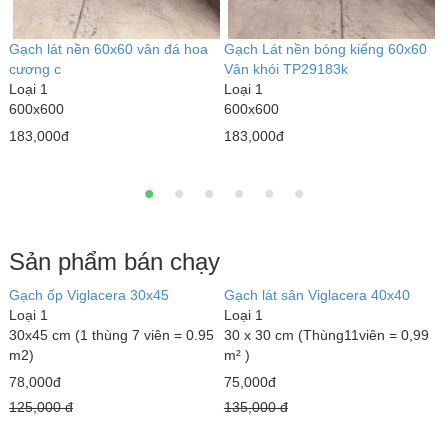
N
L
6
Gạch lát nền 60x60 vân đá hoa
Gạch Lát nền bóng kiếng 60x60
1
cương c
Vân khói TP29183k
3
Loại 1
Loại 1
600x600
600x600
4
183,000đ
183,000đ
Sản phẩm bán chạy
Gạch ốp Viglacera 30x45
Gạch lát sân Viglacera 40x40
Đ
Loại 1
Loại 1
L
30x45 cm (1 thùng 7 viên = 0.95
30 x 30 cm (Thùng11viên = 0,99
1
m2)
m² )
1
78,000đ
75,000đ
3
125,000 đ
135,000 đ