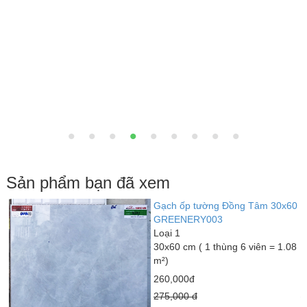
Sản phẩm bạn đã xem
6
Gạch ốp tường Đồng Tâm 30x60
G
GREENERY003
9
Loại 1
L
30x60 cm ( 1 thùng 6 viên = 1.08
3
m²)
m
260,000đ
1
275,000 đ
2