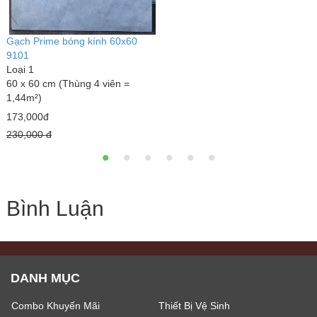
Gạch Prime bóng kính 60x60
9101
Loại 1
60 x 60 cm (Thùng 4 viên =
1,44m²)
173,000đ
230,000 đ
Bình Luận
DANH MỤC
Combo Khuyến Mãi
Thiết Bị Vệ Sinh