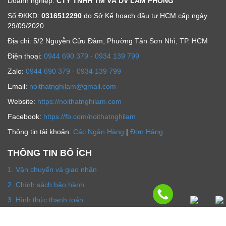
Doanh nghiệp:
CTY TNHH TM VÀ DV LÂM PHONG
Số ĐKKD:
0316512290
do Sở Kế hoạch đầu tư HCM cấp ngày
29/09/2020
Địa chỉ: 5/2 Nguyễn Cửu Đàm, Phường Tân Sơn Nhì, TP. HCM
Ðiện thoại:
0944 690 379 - 0934 139 799
Zalo:
0944 690 379 - 0934 139 799
Email:
noithatnghilam@gmail.com
Website:
https://noithatnghilam.com
Facebook:
https://fb.com/noithatnghilam
Thông tin tài khoản:
Các Ngân Hàng
|
Đơn Hàng
THÔNG TIN BỔ ÍCH
1. Vận chuyển và giao nhận
2. Chính sách bảo hành
3. Hình thức thanh toán
4. Chính sách hoàn tiền đổi trả hàng