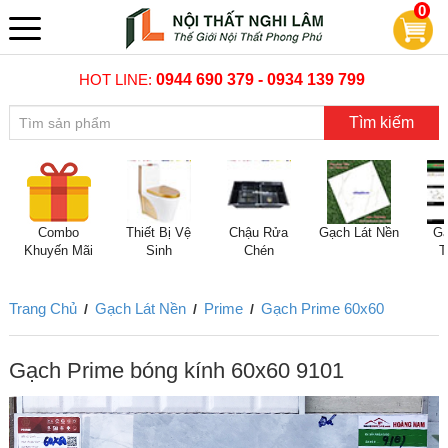
0
HOT LINE:
0944 690 379 - 0934 139 799
Tìm kiếm
Combo
Thiết Bị Vệ
Chậu Rửa
Gạch Lát Nền
Gạ
Khuyến Mãi
Sinh
Chén
T
Trang Chủ
Gạch Lát Nền
Prime
Gạch Prime 60x60
/
/
/
Gạch Prime bóng kính 60x60 9101