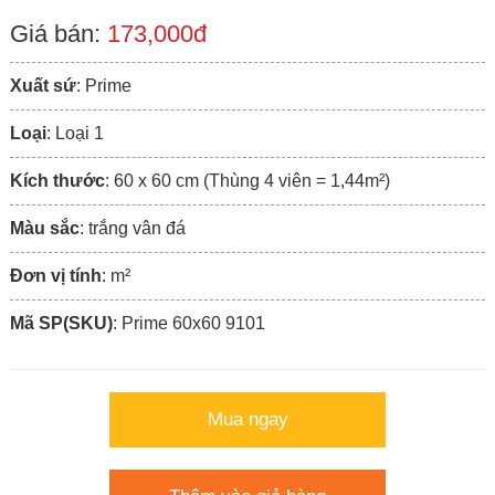
Giá bán:
173,000đ
Xuất sứ
: Prime
Loại
: Loại 1
Kích thước
: 60 x 60 cm (Thùng 4 viên = 1,44m²)
Màu sắc
: trắng vân đá
Đơn vị tính
: m²
Mã SP(SKU)
: Prime 60x60 9101
Mua ngay