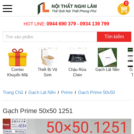
0
HOT LINE:
0944 690 379 - 0934 139 799
Tìm kiếm
Combo
Thiết Bị Vệ
Chậu Rửa
Gạch Lát Nền
Gạ
Khuyến Mãi
Sinh
Chén
T
Trang Chủ
Gạch Lát Nền
Prime
Gạch Prime 50x50
/
/
/
Gạch Prime 50x50 1251