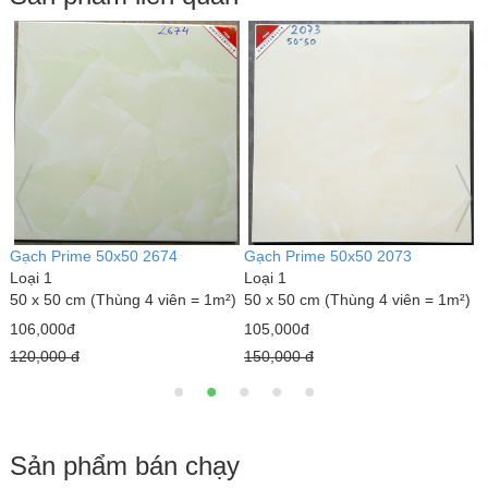
Gạch Prime 50x50 2065
Gạch Prime 50x50 2071
G
Loại 1
Loại 1
L
)
50 x 50 cm (Thùng 4 viên = 1m²)
50 x 50 cm (Thùng 4 viên = 1m²)
5
105,000đ
105,000đ
1
150,000 đ
150,000 đ
1
Sản phẩm bán chạy