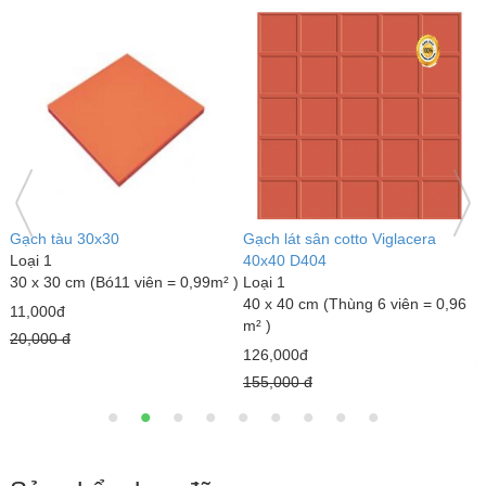
Gạch đỏ lát sân Gốm Mỹ
Gạch lát sân tráng men Mikado
G
Loại 1
GLM4040MX
L
40 x 40 cm (Thùng 6 viên = 0,96
Loại 1
3
m² )
40 x 40 cm (Thùng 6 viên = 0,96
m
m² )
18,000đ
7
23,000đ
22,000 đ
1
25,000 đ