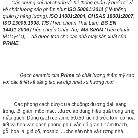
Các chứng chỉ đạt chuẩn về hệ thống quản lý quốc tế và
về chất lượng sản phẩm như:
ISO 50001:2011
(Hệ thống
quản lý năng lượng),
ISO 14001:2004, OHSAS 18001:2007,
ISO 13006:1998, TIS
(Tiêu chuẩn Thái Lan),
BS EN
14411:2006
(Tiêu chuẩn Châu Âu),
MS SIRIM
(Tiêu chuẩn
Malaysia),… đã được trao cho các nhà máy sản xuất của
PRIME.
Gạch ceramic của
Prime
có chất lượng thẩm mỹ cao
với các thiết kế sáng tạo và cập nhật xu hướng mới
Các phong cách được ưa chuộng: đương đại, sang
trọng, tối giản, mộc mạc…được áp dụng hiệu quả trong từng
mẫu gạch. Dòng gạch ceramic 50x50 kích thước lớn, có họa
tiết và hoa văn gạch phong phú: vân đá granit, cẩm thạch,
gỗ, hoa lá, giả cổ, mosaic, …cho sàn nhà và tường nhà.