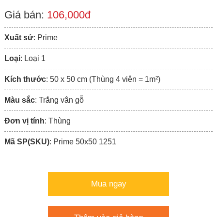
Giá bán:
106,000đ
Xuất sứ
: Prime
Loại
: Loại 1
Kích thước
: 50 x 50 cm (Thùng 4 viên = 1m²)
Màu sắc
: Trắng vân gỗ
Đơn vị tính
: Thùng
Mã SP(SKU)
: Prime 50x50 1251
Mua ngay