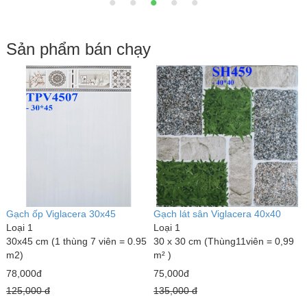
Sản phẩm bán chạy
Gạch ốp Viglacera 30x45
Gạch lát sân Viglacera 40x40
Đ
Loại 1
Loại 1
L
30x45 cm (1 thùng 7 viên = 0.95
30 x 30 cm (Thùng11viên = 0,99
1
m2)
m² )
1
78,000đ
75,000đ
3
125,000 đ
135,000 đ