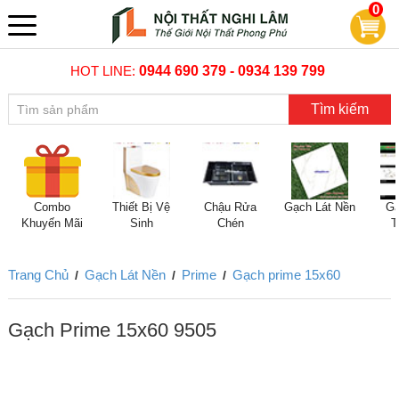
0
HOT LINE:
0944 690 379 - 0934 139 799
Tìm kiếm
Combo
Thiết Bị Vệ
Chậu Rửa
Gạch Lát Nền
Gạ
Khuyến Mãi
Sinh
Chén
T
Trang Chủ
Gạch Lát Nền
Prime
Gạch prime 15x60
/
/
/
Gạch Prime 15x60 9505