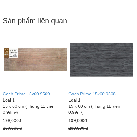
Sản phẩm liên quan
Gạch Prime 15x60 9509
Gạch Prime 15x60 9508
G
Loại 1
Loại 1
L
15 x 60 cm (Thùng 11 viên =
15 x 60 cm (Thùng 11 viên =
1
0,99m²)
0,99m²)
0
199,000đ
199,000đ
1
230,000 đ
230,000 đ
2