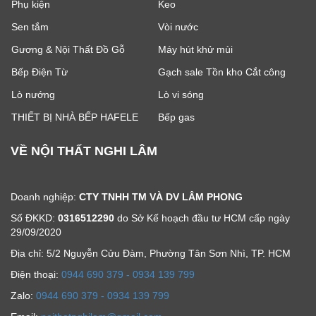
Phụ kiện
Keo
Sen tắm
Vòi nước
Gương & Nội Thất Đồ Gỗ
Máy hút khử mùi
Bếp Điện Từ
Gạch sale Tồn kho Cắt công
Lò nướng
Lò vi sóng
THIẾT BỊ NHÀ BẾP HAFELE
Bếp gas
VỀ NỘI THẤT NGHI LÂM
Doanh nghiệp:
CTY TNHH TM VÀ DV LÂM PHONG
Số ĐKKD:
0316512290
do Sở Kế hoạch đầu tư HCM cấp ngày
29/09/2020
Địa chỉ: 5/2 Nguyễn Cửu Đàm, Phường Tân Sơn Nhì, TP. HCM
Ðiện thoại:
0944 690 379 - 0934 139 799
Zalo:
0944 690 379 - 0934 139 799