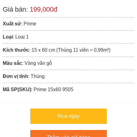
Giá bán:
199,000đ
Xuất sứ
: Prime
Loại
: Loại 1
Kích thước
: 15 x 60 cm (Thùng 11 viên = 0,99m²)
Màu sắc
: Vàng vân gỗ
Đơn vị tính
: Thùng
Mã SP(SKU)
: Prime 15x60 9505
Mua ngay