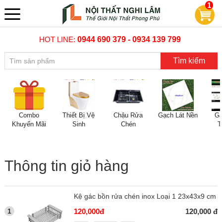
1
HOT LINE:
0944 690 379 - 0934 139 799
Tìm kiếm
Combo
Thiết Bị Vệ
Chậu Rửa
Gạch Lát Nền
Gạ
Khuyến Mãi
Sinh
Chén
T
Thông tin giỏ hàng
Kệ gác bồn rửa chén inox Loại 1 23x43x9 cm
1
120,000đ
120,000 đ