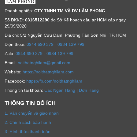
Doanh nghiệp:
CTY TNHH TM VÀ DV LÂM PHONG
Số ĐKKD:
0316512290
do Sở Kế hoạch đầu tư HCM cấp ngày
29/09/2020
Địa chỉ: 5/2 Nguyễn Cửu Đàm, Phường Tân Sơn Nhì, TP. HCM
Ðiện thoại:
0944 690 379 - 0934 139 799
Zalo:
0944 690 379 - 0934 139 799
Email:
noithatnghilam@gmail.com
Website:
https://noithatnghilam.com
Facebook:
https://fb.com/noithatnghilam
Thông tin tài khoản:
Các Ngân Hàng
|
Đơn Hàng
THÔNG TIN BỔ ÍCH
1. Vận chuyển và giao nhận
2. Chính sách bảo hành
3. Hình thức thanh toán